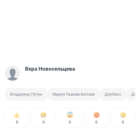
Вера Новосельцева
Владимир Путин
Мария Львова-Белова
Донбасс
ДНР
0
0
0
0
0