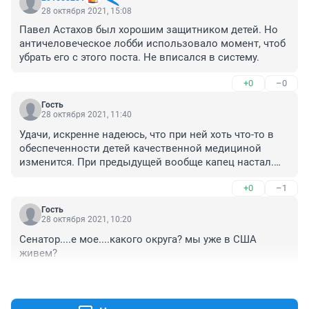
28 октября 2021, 15:08
Павел Астахов был хорошим защитником детей. Но 
античеловеческое лобби использовало момент, чтоб 
убрать его с этого поста. Не вписался в систему.
+0
–0
Гость
28 октября 2021, 11:40
Удачи, искренне надеюсь, что при ней хоть что-то в 
обеспеченности детей качественной медициной 
изменится. При предыдущей вообще капец настал.

А уж за её детей не переживайте, найдёт время и ими 
+0
–1
заниматься, да и старшие помогают воспитывать 
младших (народная традиция если что). 

Гость
Матери тоже разные бывают, одни успевают ещё и 
28 октября 2021, 10:20
приёмышей брать и в люди выводить, а другие как 
Сенатор....е мое....какого округа? мы уже в США 
Анька.
живем?
+2
–0