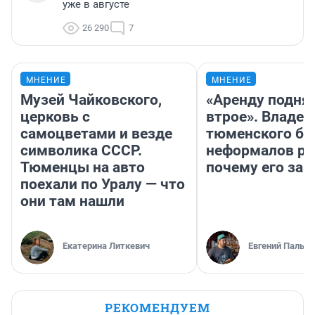
уже в августе
26 290
7
МНЕНИЕ
МНЕНИЕ
Музей Чайковского,
«Аренду подня
церковь с
втрое». Владел
самоцветами и везде
тюменского ба
символика СССР.
неформалов ра
Тюменцы на авто
почему его за
поехали по Уралу — что
они там нашли
Екатерина Литкевич
Евгений Пальян
РЕКОМЕНДУЕМ