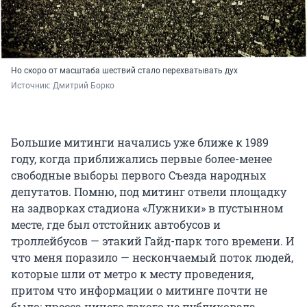
Но скоро от масштаба шествий стало перехватывать дух
Источник: 
Дмитрий Борко
Большие митинги начались уже ближе к 1989
году, когда приближались первые более-менее
свободные выборы первого Съезда народных
депутатов. Помню, под митинг отвели площадку
на задворках стадиона «Лужники» в пустынном
месте, где был отстойник автобусов и
троллейбусов — этакий Гайд-парк того времени. И
что меня поразило — нескончаемый поток людей,
которые шли от метро к месту проведения,
притом что информации о митинге почти не
было: пресса ничего такого не публиковала.