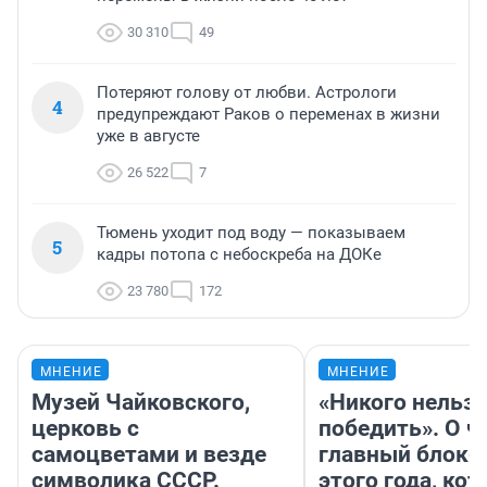
30 310
49
Потеряют голову от любви. Астрологи
4
предупреждают Раков о переменах в жизни
уже в августе
26 522
7
Тюмень уходит под воду — показываем
5
кадры потопа с небоскреба на ДОКе
23 780
172
МНЕНИЕ
МНЕНИЕ
Музей Чайковского,
«Никого нельз
церковь с
победить». О ч
самоцветами и везде
главный блокб
символика СССР.
этого года, ко