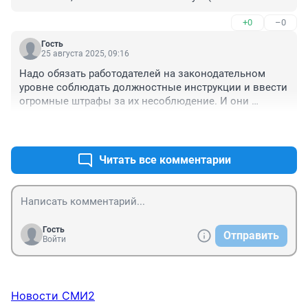
праздничную) работу обязаны платить в 2 раза 
+0
–0
больше, чем за дневную.
Гость
25 августа 2025, 09:16
Надо обязать работодателей на законодательном 
уровне соблюдать должностные инструкции и ввести 
огромные штрафы за их несоблюдение. И они 
должны быть едиными и утвержденными по всей 
+2
–1
стране, а то у нас рабооодатели кто во что горазд, в 
должностные инструкции натолкают то, что 
положено и то, что сотрудник по должности ну никак 
Читать все комментарии
не должен выполнять, а они все равно включают в 
инструкции и потом требуют выполнения.
Гость
Отправить
Войти
Новости СМИ2