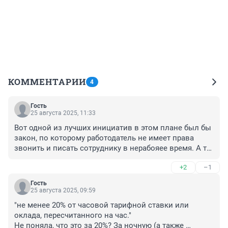
КОММЕНТАРИИ
4
Гость
25 августа 2025, 11:33
Вот одной из лучших инициатив в этом плане был бы 
закон, по которому работодатель не имеет права 
звонить и писать сотруднику в нерабояее время. А то 
хорошо устроились- в выходные дни в чатик 
+2
–1
накидают задач, а потом еще и возмущаются, почему 
не читаем. Штрафовать надо за такое как 
Гость
организацию, так и лично начальника, который так 
25 августа 2025, 09:59
делает. Штраф с начальника не менее 100 тысяч 
"не менее 20% от часовой тарифной ставки или 
рублей за каждое сообщение или звонок в нерабочее 
оклада, пересчитанного на час."

время!
Не поняла, что это за 20%? За ночную (а также 