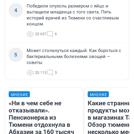
Победили опухоль размером с яйцо и
4
вытащили младенца с того света. Пять
историй врачей из Тюмени со счастливым
концом
20 657
6
Может столкнуться каждый. Как бороться с
5
бактериальными болезнями овощей —
советы
20 113
5
МНЕНИЕ
МНЕНИЕ
«Ни в чем себе не
Какие странны
отказывали».
продукты можн
Пенсионерка из
в магазинах Та
Тюмени отдохнула в
Обзор тюменки
Абхазии за 160 тысяч
несколько мес