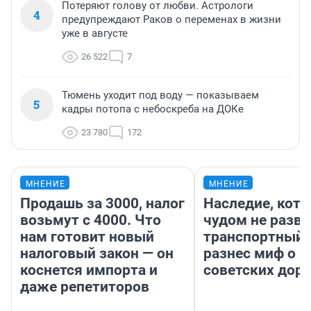
Потеряют голову от любви. Астрологи
4
предупреждают Раков о переменах в жизни
уже в августе
26 522
7
Тюмень уходит под воду — показываем
5
кадры потопа с небоскреба на ДОКе
23 780
172
МНЕНИЕ
МНЕНИЕ
Продашь за 3000, налог
Наследие, кото
возьмут с 4000. Что
чудом не разва
нам готовит новый
транспортный 
налоговый закон — он
разнес миф о 
коснется импорта и
советских доро
даже репетиторов