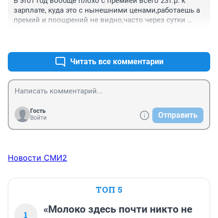
В этот год вообще плохо с премией всего 23т.р. к 
зарплате, куда это с нынешними ценами,работаешь а 
премий и поощрений не видно,часто через сутки 
работаешь давайте не знаю отгулы,автомобили всё 
+0
–0
сами делаем хотя есть специальные рабочие и места 
для ремонта,людям дико слышать сколько мы 
зарабатываем.
Читать все комментарии
Гость
Отправить
Войти
Новости СМИ2
ТОП 5
«Молоко здесь почти никто не
1