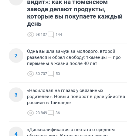
видит»: как на тюменском
заводе делают продукты,
которые вы покупаете каждый
день
98 137
144
Одна вышла замуж за молодого, второй
2
развелся и обрел свободу: тюменцы — про
перемены в жизни после 40 лет
30 707
50
«Насиловал на глазах у связанных
3
родителей». Новый поворот в деле убийства
россиян в Таиланде
23 849
36
«Дисквалификация аттестата о среднем
4
образовании». В стране растет число