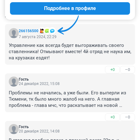
Подробнее в профиле
КОММЕНТАРИИ
23
266156500
7 августа 2024, 22:29
Управление как всегда будет выгораживать своего 
ставленника! Отмывают вместе! 4й отряд не наука им, 
на крузаках ездят!
+0
–0
Гость
24 декабря 2022, 15:08
Проблемы не начались, а уже были. Его выперли из 
Тюмени, тк было много жалоб на него. А главная 
проблема - глава мчс, что раскатывает на новой 
тачке, купил себе рабочий крузак и гребет чужие 
+0
–0
деньги лопатами! Его летом из-за лесных пожаров 
чуть не выгнали, но он откупился чужими деньгами и 
Гость
сидит дальше на верхушке!!!!
20 декабря 2022, 14:08