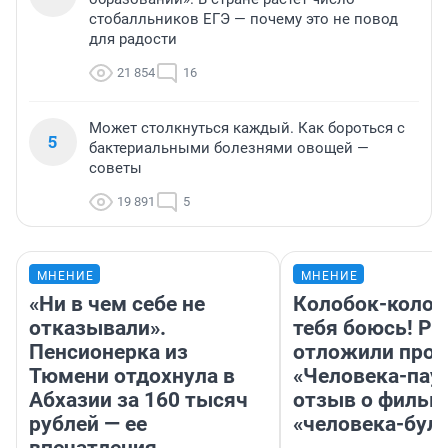
стобалльников ЕГЭ — почему это не повод
для радости
21 854
16
Может столкнуться каждый. Как бороться с
5
бактериальными болезнями овощей —
советы
19 891
5
МНЕНИЕ
МНЕНИЕ
«Ни в чем себе не
Колобок-колобо
отказывали».
тебя боюсь! Ра
Пенсионерка из
отложили прок
Тюмени отдохнула в
«Человека-пау
Абхазии за 160 тысяч
отзыв о фильм
рублей — ее
«человека-бул