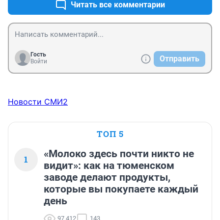
лежать буквой зю под трубой в любую погоду и 
Читать все комментарии
сварить то, что в принципе уже сварить не возможно 
- это другое. Выдержит ли она это.
Гость
Отправить
Войти
Новости СМИ2
ТОП 5
«Молоко здесь почти никто не
1
видит»: как на тюменском
заводе делают продукты,
которые вы покупаете каждый
день
97 412
143