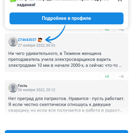
задания!
Не забудьте написать про вредность этой профессии. 
Про такое, например, заболевание как силикоз 
Подробнее в профиле
легких. Ну и множество других "бонусов".
+0
–0
274643037
27 ноября 2022, 00:33
Ни чего удивительного, в Тюмени женщина 
преподаватель учила электросварщиков варить 
электродами 10 мм в начале 2000-х, а сейчас что-то 
поменялось?
+0
–0
Гость
26 ноября 2022, 20:12
Нет преград для патриотов. Нравится - пусть работает. 
Я если честно скептически отношусь к девушке 
сварщику, но если все получается и работа в радость, 
то почему бы и нет. Главное, чтоб горячих фонтанов 
+0
–0
потом у нас не было в городе :) И конечно сваривать 
в чистом помещении готовые детали - это одно, а 