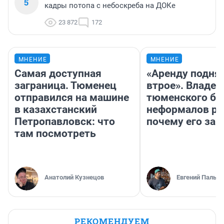
5
кадры потопа с небоскреба на ДОКе
23 872
172
МНЕНИЕ
МНЕНИЕ
Самая доступная
«Аренду подня
заграница. Тюменец
втрое». Владел
отправился на машине
тюменского ба
в казахстанский
неформалов ра
Петропавловск: что
почему его за
там посмотреть
Анатолий Кузнецов
Евгений Пальян
РЕКОМЕНДУЕМ