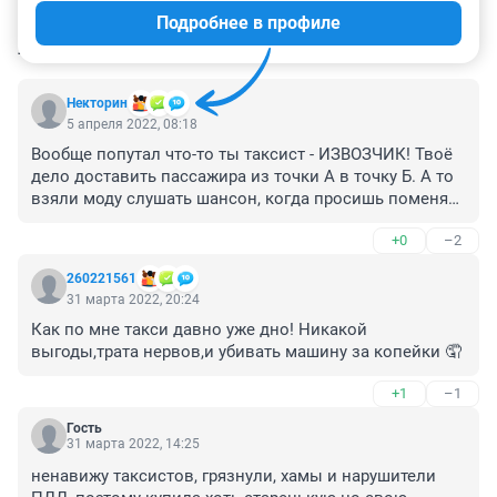
Подробнее в профиле
КОММЕНТАРИИ
44
Некторин
5 апреля 2022, 08:18
Вообще попутал что-то ты таксист - ИЗВОЗЧИК! Твоё 
дело доставить пассажира из точки А в точку Б. А то 
взяли моду слушать шансон, когда просишь поменять 
станцию начинают крыльями махать
+0
–2
260221561
31 марта 2022, 20:24
Как по мне такси давно уже дно! Никакой 
выгоды,трата нервов,и убивать машину за копейки 🤦
+1
–1
Гость
31 марта 2022, 14:25
ненавижу таксистов, грязнули, хамы и нарушители 