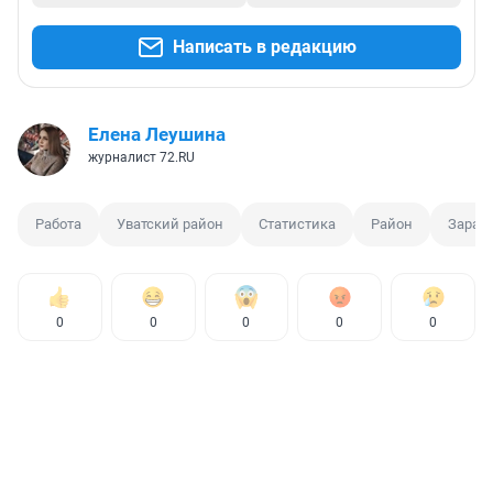
Написать в редакцию
Елена Леушина
журналист 72.RU
Работа
Уватский район
Статистика
Район
Зараб
0
0
0
0
0