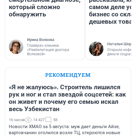
который сложно
самом деле ус
обнаружить
бизнес со скл
дешевых това
Ирина Волкова
Наталья Шорох
Главврач клиники
«Реабилитация доктора
Открыла кофейн
Волковой»
деньги соцразв
РЕКОМЕНДУЕМ
«Я не жалуюсь». Строитель лишился
рук и ног и стал звездой соцсетей: как
он живет и почему его семью искал
весь Узбекистан
16 часов
14 427
58
Новости ХМАО за 5 августа: муж дает деньги Айзе,
вартовчанин оголился возле ТЦ, откроются новые