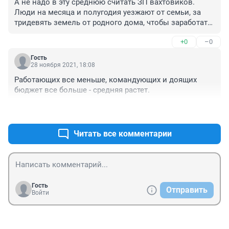
А не надо в эту среднюю считать ЗП вахтовиков. 
Люди на месяца и полугодия уезжают от семьи, за 
тридевять земель от родного дома, чтобы заработать, 
чтобы позволить себе не просто "перебиваться", а 
+0
–0
немного больше. Вы посчитайте среднюю ЗП, 
которую реально можно заработать в селе. А это 10-
Гость
15 тыс. рублей. И это потолок наших сел.
28 ноября 2021, 18:08
Работающих все меньше, командующих и доящих 
бюджет все больше - средняя растет.
+0
–0
Читать все комментарии
Гость
Отправить
Войти