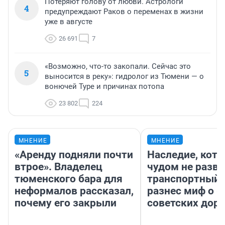
Потеряют голову от любви. Астрологи
4
предупреждают Раков о переменах в жизни
уже в августе
26 691
7
«Возможно, что-то закопали. Сейчас это
5
выносится в реку»: гидролог из Тюмени — о
вонючей Туре и причинах потопа
23 802
224
МНЕНИЕ
МНЕНИЕ
«Аренду подняли почти
Наследие, кото
втрое». Владелец
чудом не разва
тюменского бара для
транспортный 
неформалов рассказал,
разнес миф о 
почему его закрыли
советских доро