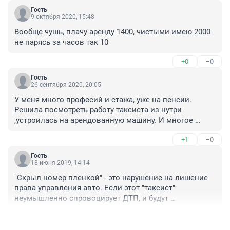
Гость
9 октября 2020, 15:48
Вообще чушь, плачу аренду 1400, чистыми имею 2000 
не парясь за часов так 10
+0
–0
Гость
26 сентября 2020, 20:05
У меня много професий и стажа, уже на пенсии. 
Решила посмотреть работу таксиста из нутри 
,устроилась на арендованную машину. И многое 
поняла....тот кто осуждает водителей не понимает, 
+1
–0
что чувствует человек проведя 12 часов за рулем в 
пробках и еще к каждому пассажиру свой подход. А 
Гость
если у пассажира плохое настроение? Кто виноват? 
18 июня 2019, 14:14
Таксист..А почему вы тут не повернули? А ни чего что 
"Скрыл номер пленкой" - это нарушение на лишение 
тут двойная сплошная? А почему вы тут поехали? А 
права управления авто. Если этот "таксист" 
не там? А ни чего ,что там ремонт дороги и все 
неумышленно спровоцирует ДТП, и будут 
перекрыто? Или пробка? И все пытаются научить 
пострадавшие. Будут винить Всех таксистов из-за 
водителя ездить.... а почему,когда вы садитесь в 
+0
–0
одного. Как в принципе сейчас и происходит. Хорошо 
автобус или маршрутку молчите и ни чего не говорите 
раньше кого попало в службу не брали. Разогнать 