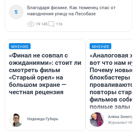
Благодаря физике. Как тюменец спас от
5
наводнения улицу на Лесобазе
19 145
116
МНЕНИЕ
МНЕНИЕ
«Финал не совпал с
«Аналоговая ж
ожиданиями»: стоит ли
вот что нам ну
смотреть фильм
Почему новые
«Старый орел» на
блокбастеры
большом экране —
проваливаются,
честная рецензия
повторы стары
фильмов соби
полные залы
Алёна Золотух
Надежда Губарь
Журналист НГС