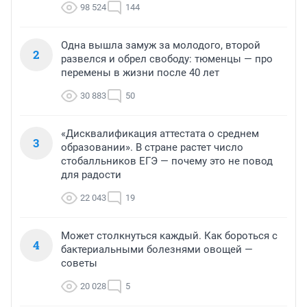
98 524
144
Одна вышла замуж за молодого, второй
2
развелся и обрел свободу: тюменцы — про
перемены в жизни после 40 лет
30 883
50
«Дисквалификация аттестата о среднем
3
образовании». В стране растет число
стобалльников ЕГЭ — почему это не повод
для радости
22 043
19
Может столкнуться каждый. Как бороться с
4
бактериальными болезнями овощей —
советы
20 028
5