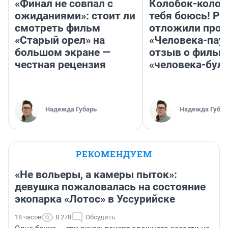
«Финал не совпал с
Колобок-колобо
ожиданиями»: стоит ли
тебя боюсь! Ра
смотреть фильм
отложили прок
«Старый орел» на
«Человека-пау
большом экране —
отзыв о фильм
честная рецензия
«человека-бул
Надежда Губарь
Надежда Губар
РЕКОМЕНДУЕМ
«Не вольеры, а камеры пыток»:
девушка пожаловалась на состояние
экопарка «Лотос» в Уссурийске
18 часов
8 278
Обсудить