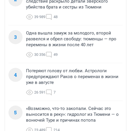
следствие раскрыло детали зверского
убийства брата и сестры из Тюмени
39 989
48
Одна вышла замуж за молодого, второй
3
развелся и обрел свободу: тюменцы — про
перемены в жизни после 40 лет
30 356
49
Потеряют голову от любви. Астрологи
4
предупреждают Раков о переменах в жизни
уже в августе
26 591
7
«Возможно, что-то закопали. Сейчас это
5
выносится в реку»: гидролог из Тюмени — о
вонючей Туре и причинах потопа
23 489
214