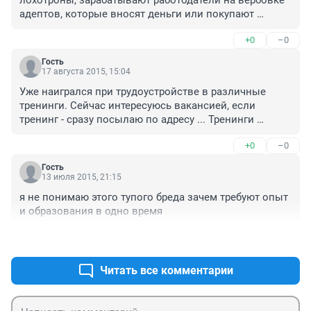
адептов, которые вносят деньги или покупают 
впулеваемую литературы или товар-мусор.
+0
–0
Гость
17 августа 2015, 15:04
Уже наигрался при трудоустройстве в различные 
тренинги. Сейчас интересуюсь вакансией, если 
тренинг - сразу посылаю по адресу ... Тренинги 
существуют для тех лиц. которые сами и проводят эти 
+0
–0
тренинги и навязывают свои услуги работодателям. 
Проще договориться с ИП-шникам без всяких понтов, 
Гость
конкретно условия и объём работы - исполнение 
13 июля 2015, 21:15
поставленной задачи - оплата, при сдельщине всё 
я не понимаю этого тупого бреда зачем требуют опыт 
понятно: объём = оплата.
и образования в одно время
+0
–0
Читать все комментарии