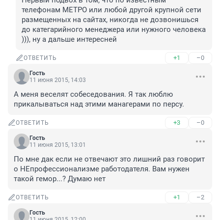
Первый подвох в том, что по известным 
телефонам МЕТРО или любой другой крупной сети 
размещенных на сайтах, никогда не дозвонишься 
до категарийного менеджера или нужного человека 
))), ну а дальше интересней
+1
–0
ОТВЕТИТЬ
Гость
11 июня 2015, 14:03
А меня веселят собеседования. Я так люблю 
прикалываться над этими манагерами по персу.
+3
–0
ОТВЕТИТЬ
Гость
11 июня 2015, 13:01
По мне дак если не отвечают это лишний раз говорит 
о НЕпрофессионализме работодателя. Вам нужен 
такой гемор...? Думаю нет
+1
–2
ОТВЕТИТЬ
Гость
11 июня 2015, 12:00