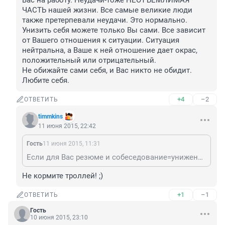
Вас на работу. Неудачи-тоже НЕОТЪЕМЛИМАЯ 
ЧАСТЬ нашей жизни. Все самые великие люди 
также претерпевали неудачи. Это нормально. 

Унизить себя можете только Вы сами. Все зависит 
от Вашего отношения к ситуации. Ситуация 
нейтральна, а Ваше к ней отношение дает окрас, 
положительный или отрицательный. 

Не обижайте сами себя, и Вас никто не обидит. 
Любите себя.
+4
–2
ОТВЕТИТЬ
timmkins
11 июня 2015, 22:42
Гость
11 июня 2015, 11:31
Если для Вас резюме и собеседование=унижению, то мне Вас искренне жаль. Вам нужно повышать свою самооценку. Собеседование-лишь короткая часть Вашей повседневной жизни, небольшой ее отрезок, такой же как поход в магазин. Не воспринимайте его, как знаковое событие всей Вашей жизни. Будьте на собеседовании естественны, не одна компания, так вторая примет Вас на работу. Неудачи-тоже НЕОТЪЕМЛИМАЯ ЧАСТЬ нашей жизни. Все самые великие люди также претерпевали неудачи. Это нормально. Унизить себя можете только Вы сами. Все зависит от Вашего отношения к ситуации. Ситуация нейтральна, а Ваше к ней отношение дает окрас, положительный или отрицательный. Не обижайте сами себя, и Вас никто не обидит. Любите себя.
Не кормите троллей! ;)
+1
–1
ОТВЕТИТЬ
Гость
10 июня 2015, 23:10