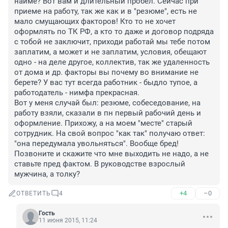
найме? Вот вам и длительный пробел. Сейчас при 
приеме на работу, так же как и в "резюме", есть не 
мало смущающих факторов! Кто то не хочет 
оформлять по ТК РФ, а кто то даже и договор подряда 
с тобой не заключит, приходи работай мы тебе потом 
заплатим, а может и не заплатим, условия, обещают 
одно - на деле другое, коллектив, так же удаленность 
от дома и др. факторы вы почему во внимание не 
берете? У вас тут всегда работник - быдло тупое, а 
работодатель - нимфа прекрасная. 

Вот у меня случай был: резюме, собеседование, на 
работу взяли, сказали в пн первый рабочий день и 
оформление. Прихожу, а на моем "месте" старый 
сотрудник. На свой вопрос "как так" получаю ответ: 
"она передумала увольняться". Вообще бред! 
Позвоните и скажите что мне выходить не надо, а не 
ставьте пред фактом. В руководстве взрослый 
мужчина, а толку?
+4
–0
ОТВЕТИТЬ
4
Гость
11 июня 2015, 11:24