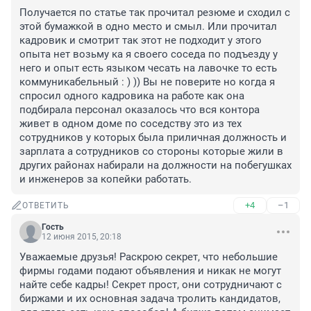
Получается по статье так прочитал резюме и сходил с 
этой бумажкой в одно место и смыл. Или прочитал 
кадровик и смотрит так этот не подходит у этого 
опыта нет возьму ка я своего соседа по подъезду у 
него и опыт есть языком чесать на лавочке то есть 
коммуникабельный : ) )) Вы не поверите но когда я 
спросил одного кадровика на работе как она 
подбирала персонал оказалось что вся контора 
живет в одном доме по соседству это из тех 
сотрудников у которых была приличная должность и 
зарплата а сотрудников со стороны которые жили в 
других районах набирали на должности на побегушках 
и инженеров за копейки работать.
+4
–1
ОТВЕТИТЬ
Гость
12 июня 2015, 20:18
Уважаемые друзья! Раскрою секрет, что небольшие 
фирмы годами подают объявления и никак не могут 
найте себе кадры! Секрет прост, они сотрудничают с 
биржами и их основная задача тролить кандидатов, 