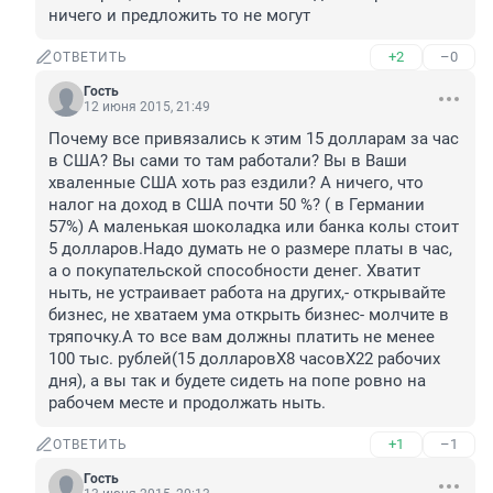
ничего и предложить то не могут
+2
–0
ОТВЕТИТЬ
Гость
12 июня 2015, 21:49
Почему все привязались к этим 15 долларам за час 
в США? Вы сами то там работали? Вы в Ваши 
хваленные США хоть раз ездили? А ничего, что 
налог на доход в США почти 50 %? ( в Германии 
57%) А маленькая шоколадка или банка колы стоит 
5 долларов.Надо думать не о размере платы в час, 
а о покупательской способности денег. Хватит 
ныть, не устраивает работа на других,- открывайте 
бизнес, не хватаем ума открыть бизнес- молчите в 
тряпочку.А то все вам должны платить не менее 
100 тыс. рублей(15 долларовХ8 часовХ22 рабочих 
дня), а вы так и будете сидеть на попе ровно на 
рабочем месте и продолжать ныть.
+1
–1
ОТВЕТИТЬ
Гость