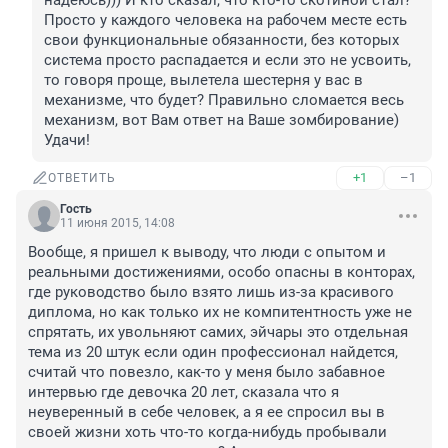
надеюсь))) И кто сказал, что кто-то скотиной стал? 
Просто у каждого человека на рабочем месте есть 
свои функциональные обязанности, без которых 
система просто распадается и если это не усвоить, 
то говоря проще, вылетела шестерня у вас в 
механизме, что будет? Правильно сломается весь 
механизм, вот Вам ответ на Ваше зомбирование) 
Удачи!
+1
–1
ОТВЕТИТЬ
Гость
11 июня 2015, 14:08
Вообще, я пришел к выводу, что люди с опытом и 
реальными достижениями, особо опасны в конторах, 
где руководство было взято лишь из-за красивого 
диплома, но как только их не компитентность уже не 
спрятать, их увольняют самих, эйчары это отдельная 
тема из 20 штук если один профессионал найдется, 
считай что повезло, как-то у меня было забавное 
интервью где девочка 20 лет, сказала что я 
неуверенный в себе человек, а я ее спросил вы в 
своей жизни хоть что-то когда-нибудь пробывали 