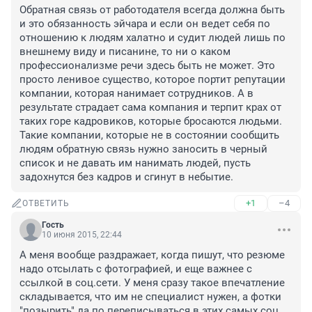
Обратная связь от работодателя всегда должна быть 
и это обязанность эйчара и если он ведет себя по 
отношению к людям халатно и судит людей лишь по 
внешнему виду и писанине, то ни о каком 
профессионализме речи здесь быть не может. Это 
просто ленивое существо, которое портит репутации 
компании, которая нанимает сотрудников. А в 
результате страдает сама компания и терпит крах от 
таких горе кадровиков, которые бросаются людьми. 
Такие компании, которые не в состоянии сообщить 
людям обратную связь нужно заносить в черный 
список и не давать им нанимать людей, пусть 
задохнутся без кадров и сгинут в небытие.
+1
–4
ОТВЕТИТЬ
Гость
10 июня 2015, 22:44
А меня вообще раздражает, когда пишут, что резюме 
надо отсылать с фотографией, и еще важнее с 
ссылкой в соц.сети. У меня сразу такое впечатление 
складывается, что им не специалист нужен, а фотки 
"позырить" да по переписываться в этих самых соц. 