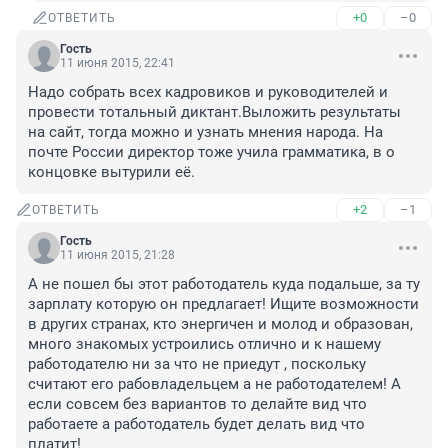
+0
–0
ОТВЕТИТЬ
Гость
11 июня 2015, 22:41
Надо собрать всех кадровиков и руководителей и 
провести тотальный диктант.Выложить результаты 
на сайт, тогда можно и узнать мнения народа. На 
почте России директор тоже учила грамматика, в о 
концовке вытурили её.
+2
–1
ОТВЕТИТЬ
Гость
11 июня 2015, 21:28
А не пошел бы этот работодатель куда подальше, за ту 
зарплату которую он предлагает! Ищите возможности 
в других странах, кто энергичен и молод и образован, 
много знакомых устроились отлично и к нашему 
работодателю ни за что не приедут , поскольку 
считают его рабовладельцем а не работодателем! А 
если совсем без вариантов то делайте вид что 
работаете а работодатель будет делать вид что 
платит!