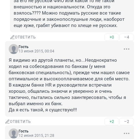
за его не русской ФИО или какой то не такой 
внешностью и национальности. Откуда это 
взялось???? Можно подумать русские все такие 
порядочные и законопослушные люди, наоборот 
еще хуже, грабят убивают по хлеще не русских.
+0
–4
ОТВЕТИТЬ
Гость
13 июня 2015, 00:04
Я видимо из другой планеты, но...Неоднократно 
ходил на собеседования по банкам (у меня 
банковская специальность), прежде чем нашел самое 
оптимальное и высокооплачиваемое для себя место. 
В каждом банке HR и руководители встречали 
хорошо, общались знаючи и уверенно и очень 
тактично, пытались сильно заинтересовать, чтобы я 
выбрал именно их банк. 

Да я есть такой, я существую!!!
+2
–2
ОТВЕТИТЬ
Гость
12 июня 2015, 21:28