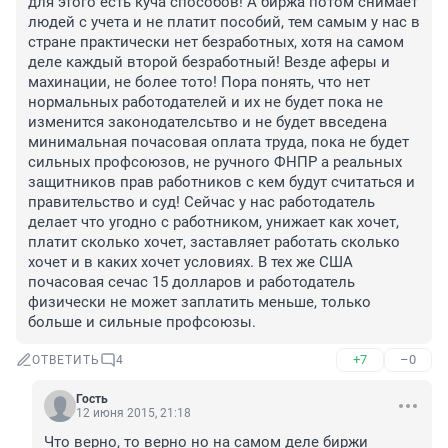
для этого есть куча способов! А биржа потом снимает 
людей с учета и не платит пособий, тем самым у нас в 
стране практически нет безработных, хотя на самом 
деле каждый второй безработный! Везде аферы и 
махинации, не более тото! Пора понять, что нет 
нормальных работодателей и их не будет пока не 
изменится законодателсьтво и не будет ввседена 
минимальная почасовая оплата труда, пока не будет 
сильных профсоюзов, не ручного ФНПР а реальных 
защитников прав работников с кем будут считаться и 
правительство и суд! Сейчас у нас работодатель 
делает что угодно с работником, унижает как хочет, 
платит сколько хочет, заставляет работать сколько 
хочет и в каких хочет условиях. В тех же США 
почасовая сечас 15 долларов и работодатель 
физически не может заплатить меньше, только 
больше и сильные профсоюзы.
+7
–0
ОТВЕТИТЬ
4
Гость
12 июня 2015, 21:18
Что верно, то верно но на самом деле биржи 