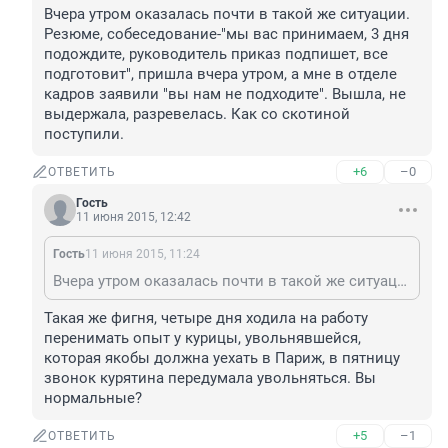
Вчера утром оказалась почти в такой же ситуации. 
Резюме, собеседование-"мы вас принимаем, 3 дня 
подождите, руководитель приказ подпишет, все 
подготовит", пришла вчера утром, а мне в отделе 
кадров заявили "вы нам не подходите". Вышла, не 
выдержала, разревелась. Как со скотиной 
поступили.
+6
–0
ОТВЕТИТЬ
Гость
11 июня 2015, 12:42
Гость
11 июня 2015, 11:24
Вчера утром оказалась почти в такой же ситуации. Резюме, собеседование-"мы вас принимаем, 3 дня подождите, руководитель приказ подпишет, все подготовит", пришла вчера утром, а мне в отделе кадров заявили "вы нам не подходите". Вышла, не выдержала, разревелась. Как со скотиной поступили.
Такая же фигня, четыре дня ходила на работу 
перенимать опыт у курицы, увольнявшейся, 
которая якобы должна уехать в Париж, в пятницу 
звонок курятина передумала увольняться. Вы 
нормальные?
+5
–1
ОТВЕТИТЬ