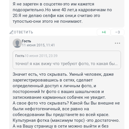
Я не зареген в соцсетях-это им кажется 
подозрительно.Но мне 40 лет,а кадровичкам по 
20.Я не делаю селфи как они,и считаю это 
тупостью-они этого не понимают.
+4
–3
ОТВЕТИТЬ
Гость
11 июня 2015, 11:41
Гость
10 июня 2015, 23:39
точно! я как вижу что требуют фото, то какая бы хорошая вакансия не была, ищу другую. А уж ссылку на соц.сети, то извините, это моя личная жизнь и их это не должно волновать!
Значит есть, что скрывать. Умный человек, даже 
зарегистрировавшись в сетях, сделает 
определенный доступ к личным фото, и 
посторонний hr фото с ваших шашлычков и 
затискивание карманных собачек не увидит. 

А свое фото что скрывать? Какой бы Вы внешне не 
были нефотогеничный, все равно на 
собеседовании Вы предстанете во всей красе. 
Культурная фотка (максимум торс) -это достаточно. 

А на Вашу страницу в сети можно выйти и без 