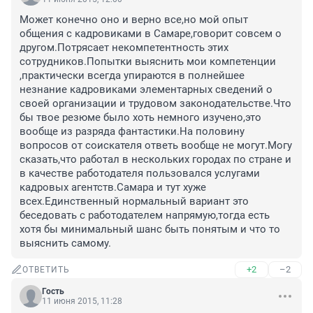
Может конечно оно и верно все,но мой опыт 
общения с кадровиками в Самаре,говорит совсем о 
другом.Потрясает некомпетентность этих 
сотрудников.Попытки выяснить мои компетенции 
,практически всегда упираются в полнейшее 
незнание кадровиками элементарных сведений о 
своей организации и трудовом законодательстве.Что 
бы твое резюме было хоть немного изучено,это 
вообще из разряда фантастики.На половину 
вопросов от соискателя ответь вообще не могут.Могу 
сказать,что работал в нескольких городах по стране и 
в качестве работодателя пользовался услугами 
кадровых агентств.Самара и тут хуже 
всех.Единственный нормальный вариант это 
беседовать с работодателем напрямую,тогда есть 
хотя бы минимальный шанс быть понятым и что то 
выяснить самому.
+2
–2
ОТВЕТИТЬ
Гость
11 июня 2015, 11:28