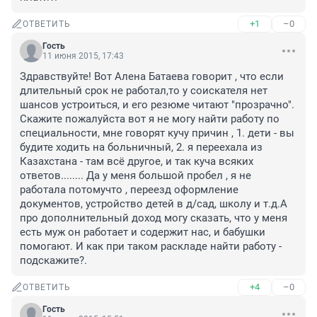
+1
–0
ОТВЕТИТЬ
Гость
11 июня 2015, 17:43
Здравствуйте! Вот Алена Батаева говорит , что если 
длительный срок не работал,то у соискателя нет 
шансов устроиться, и его резюме читают "прозрачно". 
Скажите пожалуйста вот я не могу найти работу по 
специальности, мне говорят кучу причин , 1. дети - вы 
будите ходить на больничный, 2. я переехала из 
Казахстана - там всё другое, и так куча всяких 
ответов........ Да у меня большой пробел , я не 
работала потомучто , переезд оформление 
документов, устройство детей в д/сад, школу и т.д.А 
про дополнительный доход могу сказать, что у меня 
есть муж он работает и содержит нас, и бабушки 
помогают. И как при таком раскладе найти работу - 
подскажите?.
+4
–0
ОТВЕТИТЬ
Гость