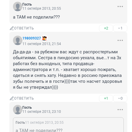
Гость
11 октября 2013, 20:55
а ТАМ не поделили???
+2
–1
ОТВЕТИТЬ
198009327
11 октября 2013, 21:54
Да-да-да - за рубежом вас ждут с распростертыми 
обьятиями. Сестра в пиндосию уехала, вье...т на 3х 
работах без выходных, типа продавца-
администратора и т.п. - хватает хорошо пожрать, 
одеться и снять хату. Недавно в россию приезжала 
зубы полечить и в гости))))так что насчет здоровья 
я бы не утверждал))))
+1
–0
ОТВЕТИТЬ
Гость
11 октября 2013, 23:10
Гость
11 октября 2013, 20:55
а ТАМ не поделили???