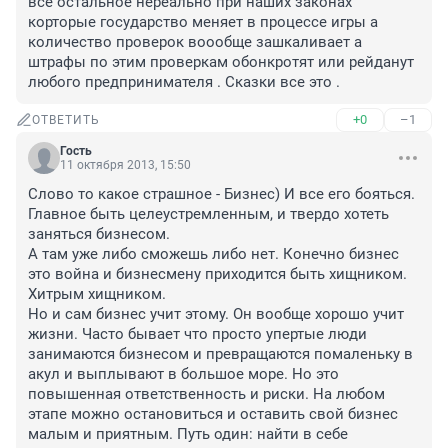
все остальное нереально при наших законах 
корторые государство меняет в процессе игры а 
количество проверок воообще зашкаливает а 
штрафы по этим проверкам обонкротят или рейданут 
любого предпринимателя . Сказки все это .
+0
–1
ОТВЕТИТЬ
Гость
11 октября 2013, 15:50
Слово то какое страшное - Бизнес) И все его бояться.

Главное быть целеустремленным, и твердо хотеть 
заняться бизнесом. 

А там уже либо сможешь либо нет. Конечно бизнес 
это война и бизнесмену приходится быть хищником. 
Хитрым хищником.

Но и сам бизнес учит этому. Он вообще хорошо учит 
жизни. Часто бывает что просто упертые люди 
занимаются бизнесом и превращаются помаленьку в 
акул и выплывают в большое море. Но это 
повышенная ответственность и риски. На любом 
этапе можно остановиться и оставить свой бизнес 
малым и приятным. Путь один: найти в себе 