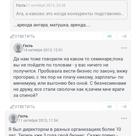
Гость
11 октября 2013, 20:48
Ага, а каково это когда конкуренты подставляют на 2 лимона за мнимые услуги?...
...аренда ангара, матушка, аренда....
+0
–0
ОТВЕТИТЬ
Гость
14 октября 2013, 12:01
Да нам тоже говорили на каком то семинаре,пока 
вы не пойдете по головам - у вас ничего не 
получится. Пробовала вести бизнес по закону, вижу 
прогораю, с тех пор не плачу никому, зарплаты- по 
минимуму, или выгоняю без оной. С бизнесменами 
не дружу, все стали сволочи как я,зачем мне враги 
за спиной?
+0
–0
ОТВЕТИТЬ
Гость
11 октября 2013, 11:54
Я был директором в разных организациях более 10 
лет. Теперь уже 3 года свой бизнес. Скажу прямо - 