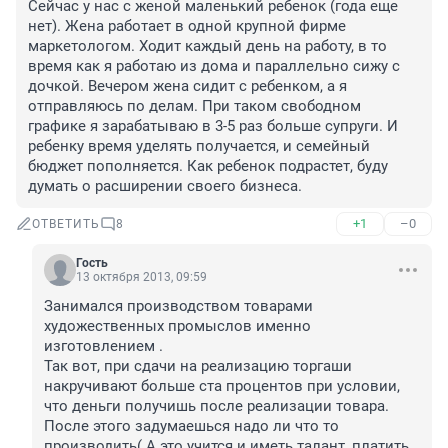
Сейчас у нас с женой маленький ребенок (года еще 
нет). Жена работает в одной крупной фирме 
маркетологом. Ходит каждый день на работу, в то 
время как я работаю из дома и параллельно сижу с 
дочкой. Вечером жена сидит с ребенком, а я 
отправляюсь по делам. При таком свободном 
графике я зарабатываю в 3-5 раз больше супруги. И 
ребенку время уделять получается, и семейный 
бюджет пополняется. Как ребенок подрастет, буду 
думать о расширении своего бизнеса.
+1
–0
ОТВЕТИТЬ
8
Гость
13 октября 2013, 09:59
Занимался производством товарами 
художественных промыслов именно 
изготовлением .

Так вот, при сдачи на реализацию торгаши 
накручивают больше ста процентов при условии, 
что деньги получишь после реализации товара. 
После этого задумаешься надо ли что то 
производить( А это учится и иметь талант, платить 