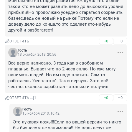
мой бизнес на стадии развития!Уж думал,что я один 
такой кто не может развить дело до высокого уровня 
прибыли!Но продолжаю усердно стараться сохранить 
бизнес,ведь он новый на рынке!Потому что если не 
доведу дело до конца,то это сделает кто-нибудь 
другой и разбогатеет!
+0
–0
ОТВЕТИТЬ
Гость
13 октября 2013, 20:56
Всё верно написано. 3 года как в свободном 
плаванье. Бывает что по 2 часа сплю. Но уже могу 
нанимать людей. Но им надо платить. Сам то 
работаешь "бесплатно". Так и верчусь. Зато всё 
честно: сколько заработал - столько и получил.
+0
–0
ОТВЕТИТЬ
1
Гость
15 ноября 2013, 10:42
Это лукавая ложь!!!Если по вашей версии то никто 
бы бизнесом не занимался!! Но ведь лезут же 