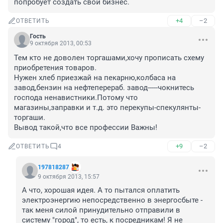
попробует создать свой бизнес.
+4
–2
ОТВЕТИТЬ
Гость
9 октября 2013, 00:53
Тем кто не доволен торгашами,хочу прописать схему 
приобретения товаров.

Нужен хлеб приезжай на пекарню,колбаса на 
завод,бензин на нефтеперераб. завод-----чокнитесь 
господа ненавистники.Потому что 
магазины,заправки и т.д. это перекупы-спекулянты-
торгаши.

Вывод такой,что все профессии Важны!
+9
–2
ОТВЕТИТЬ
4
197818287
9 октября 2013, 15:57
А что, хорошая идея. А то пытался оплатить 
электроэнергию непосредственно в энергосбыте - 
так меня силой принудительно отправили в 
систему "город", то есть, к посредникам! Я не 