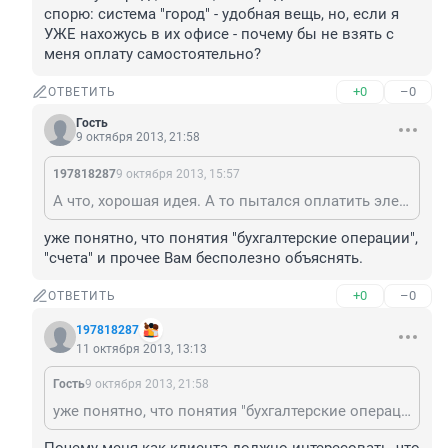
спорю: система "город" - удобная вещь, но, если я 
УЖЕ нахожусь в их офисе - почему бы не взять с 
меня оплату самостоятельно?
+0
–0
ОТВЕТИТЬ
Гость
9 октября 2013, 21:58
197818287
9 октября 2013, 15:57
А что, хорошая идея. А то пытался оплатить электроэнергию непосредственно в энергосбыте - так меня силой принудительно отправили в систему "город", то есть, к посредникам! Я не спорю: система "город" - удобная вещь, но, если я УЖЕ нахожусь в их офисе - почему бы не взять с меня оплату самостоятельно?
уже понятно, что понятия "бухгалтерские операции", 
"счета" и прочее Вам бесполезно объяснять.
+0
–0
ОТВЕТИТЬ
197818287
11 октября 2013, 13:13
Гость
9 октября 2013, 21:58
уже понятно, что понятия "бухгалтерские операции", "счета" и прочее Вам бесполезно объяснять.