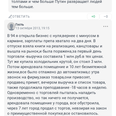
толпами и чем больше Путин развращает людей 
тем больше.
+0
–0
ОТВЕТИТЬ
Гость
13 октября 2013, 19:15
В 94 я открыла бизнес с нуля,вернее с минусом в 
кармане, зарплаты препа хватало на два дня. В 
отпуске взяла книги на реализацию, канцтовары и 
вышла на рынок,и была поражена,за первый день 
торговли -выручка составила 1 млн.руб.в тех ценах. 
Тут же купила холодильник крутой, он стоил 3 млн. 
Потом арендовала помещение и 10 лет безмятежной 
жизни,все было отлажено до автоматизма,с утра 
звонок на фирму,заказ товара,они привозят, 
продавец примет, вечером выручка и список товара, 
также продолжала преподавание -18 часов в неделю. 

Одновременно с торговлей пыталась наладить 
производство, но так ничего не получается, 
арендовала помещение у города, все обустроила, 
через 7 лет город продал с торгов, невзирая на закон 
о преимущественной покупке,все остановилось. 