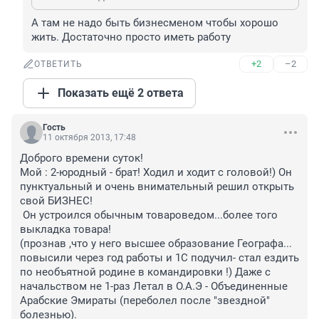
А там не надо быть бизнесменом чтобы хорошо 
жить. Достаточно просто иметь работу
+2
–2
ОТВЕТИТЬ
Показать ещё 2 ответа
Гость
11 октября 2013, 17:48
Доброго времени суток!

Мой : 2-юродный - брат! Ходил и ходит с головой!) Он 
пунктуальный и очень внимательный решил открыть 
свой БИЗНЕС! 

 Он устроился обычным товароведом...более того 
выкладка товара!

(прознав ,что у него высшее образование Географа... 
повысили через год работы и 1С подучил- стал ездить 
по необъятной родине в командировки !) Даже с 
начальством не 1-раз Летал в О.А.Э - Объединенные 
Арабские Эмираты (переболел после "звездной" 
болезнью).
