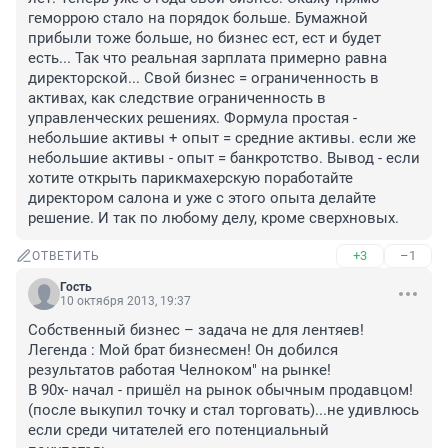
геморрою стало на порядок больше. Бумажной 
прибыли тоже больше, но бизнес ест, ест и будет 
есть... Так что реальная зарплата примерно равна 
директорской... Свой бизнес = ограниченность в 
активах, как следствие ограниченность в 
управленческих решениях. Формула простая - 
небольшие активы + опыт = средние активы. если же 
небольшие активы - опыт = банкротство. Вывод - если 
хотите открыть парикмахерскую поработайте 
директором салона и уже с этого опыта делайте 
решение. И так по любому делу, кроме сверхновых.
+3
–1
ОТВЕТИТЬ
Гость
10 октября 2013, 19:37
Собственный бизнес – задача не для лентяев! 

Легенда : Мой брат бизнесмен! Он добился 
результатов работая Челноком" на рынке!

В 90х- начал - пришёл на рынок обычным продавцом! 
(после выкупил точку и стал торговать)...не удивлюсь 
если среди читателей его потенциальный 