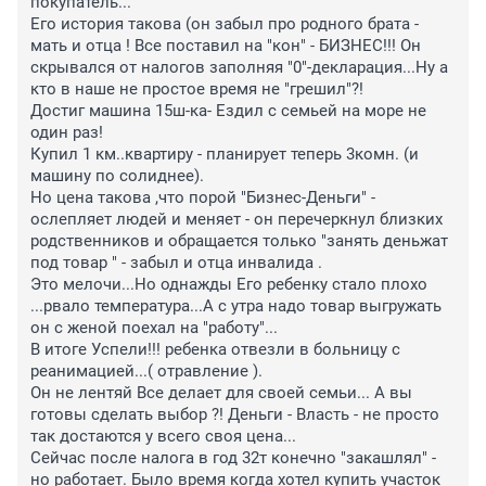
покупатель...

Его история такова (он забыл про родного брата - 
мать и отца ! Все поставил на "кон" - БИЗНЕС!!! Он 
скрывался от налогов заполняя "0"-декларация...Ну а 
кто в наше не простое время не "грешил"?! 

Достиг машина 15ш-ка- Ездил с семьей на море не 
один раз! 

Купил 1 км..квартиру - планирует теперь 3комн. (и 
машину по солиднее).

Но цена такова ,что порой "Бизнес-Деньги" - 
ослепляет людей и меняет - он перечеркнул близких 
родственников и обращается только "занять деньжат 
под товар " - забыл и отца инвалида .

Это мелочи...Но однажды Его ребенку стало плохо 
...рвало температура...А с утра надо товар выгружать 
он с женой поехал на "работу"... 

В итоге Успели!!! ребенка отвезли в больницу с 
реанимацией...( отравление ).

Он не лентяй Все делает для своей семьи... А вы 
готовы сделать выбор ?! Деньги - Власть - не просто 
так достаются у всего своя цена...

Сейчас после налога в год 32т конечно "закашлял" - 
но работает. Было время когда хотел купить участок 