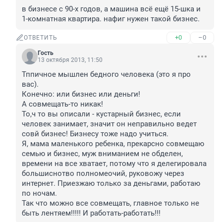
в бизнесе с 90-х годов, а машина всё ещё 15-шка и 
1-комнатная квартира. нафиг нужен такой бизнес.
+0
–0
ОТВЕТИТЬ
Гость
13 октября 2013, 11:50
Тппичное мышлен бедного человека (это я про 
вас). 

Конечно: или бизнес или деньги!

А совмещать-то никак!

То,ч то вы описали - кустарный бизнес, если 
человек занимает, значит он неправильно ведет 
совй бизнес! Бизнесу тоже надо учиться.

Я, мама маленького ребенка, прекарсно совмещаю 
семью и бизнес, муж вниманием не обделен, 
времени на все хватает, потому что я делегировала 
большиснотво полномеочий, руковожу через 
интернет. Приезжаю только за деньгами, работаю 
по ночам.

Так что можно все совмещать, главное только не 
быть лентяем!!!!! И работать-работать!!!