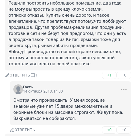
Решила построить небольшое помещение, два года 
не могу выпросить в аренду клочок земли, 
отписки,отказы. Купить очень дорого, и такое 
впечатление, что препятствуют потому,что лоббируют 
продавцов. Другая проблема-реализация продукции, 
торговые сети не берут под предлогом, что они у есть 
в продаже такой товар из Китая, ярмарки тоже для 
своего круга, рынки забиты продавцами. 

ВЫвод-Производство в нашей стране невозможно, 
потому и остается торгашество, закон успешной 
торговли явывела на своей практике.
+1
–0
ОТВЕТИТЬ
1
Гость
14 октября 2013, 14:00
Смотря что производить. У меня хорошие 
знакомые уже лет 15 двери межкомнатные и 
оконные блоки из массива строгают. Живут пока. 
Закрываться не собираются.
+0
–0
ОТВЕТИТЬ