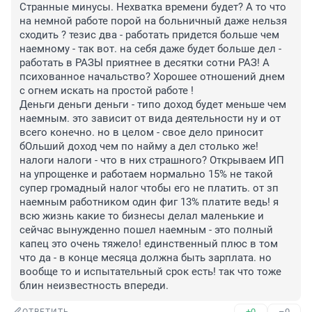
Странные минусы. Нехватка времени будет? А то что 
на немной работе порой на больничный даже нельзя 
сходить ? тезис два - работать придется больше чем 
наемному - так вот. на себя даже будет больше дел - 
работать в РАЗЫ приятнее в десятки сотни РАЗ! А 
психованное начальство? Хорошее отношений днем 
с огнем искать на простой работе !

Деньги деньги деньги - типо доход будет меньше чем 
наемным. это зависит от вида деятельности ну и от 
всего конечно. но в целом - свое дело приносит 
бОльший доход чем по найму а дел столько же! 
налоги налоги - что в них страшного? Открываем ИП 
на упрощенке и работаем нормально 15% не такой 
супер громадный налог чтобы его не платить. от зп 
наемным работником один фиг 13% платите ведь! я 
всю жизнь какие то бизнесы делал маленькие и 
сейчас вынужденно пошел наемным - это полный 
капец это очень тяжело! единственный плюс в том 
что да - в конце месяца должна быть зарплата. но 
вообще то и испытательный срок есть! так что тоже 
блин неизвестность впереди.
+0
–0