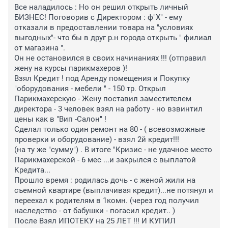
Все наладилось : Но он решил открыть личный 
БИЗНЕС! Поговорив с Директором : ф"Х" - ему 
отказали в предоставлении товара на "условиях 
выгодных"- что бы в друг р.н города открыть " филиал 
от магазина ". 

Он не остановился в своих начинаниях !!! (отправил 
жену на курсы парикмахеров )!

Взял Кредит ! под Аренду помещения и Покупку 
"оборудования - мебели " - 150 тр. Открыл 
Парикмахерскую - Жену поставил заместителем 
директора - 3 человек взял на работу - но взвинтил 
цены как в "Вип -Салон" ! 

Сделал только один ремонт на 80 - ( всевозможные 
проверки и оборудование) - взял 2й кредит!!! 

(на ту же "сумму") . В итоге "Кризис - не удачное место 
Парикмахерской - 6 мес ...и закрылся с выплатой 
Кредита... 

Прошло время : родилась дочь - с женой жили на 
съемной квартире (выплачивая кредит)...не потянул и 
переехал к родителям в 1комн. (через год получил 
наследство - от бабушки - погасил кредит.. )

После Взял ИПОТЕКУ на 25 ЛЕТ !!! И КУПИЛ 