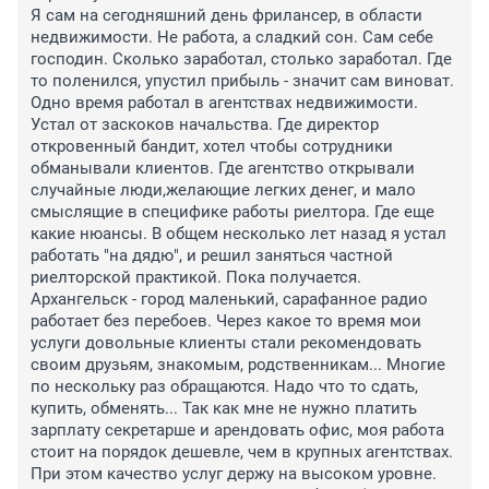
Я сам на сегодняшний день фрилансер, в области 
недвижимости. Не работа, а сладкий сон. Сам себе 
господин. Сколько заработал, столько заработал. Где 
то поленился, упустил прибыль - значит сам виноват. 
Одно время работал в агентствах недвижимости. 
Устал от заскоков начальства. Где директор 
откровенный бандит, хотел чтобы сотрудники 
обманывали клиентов. Где агентство открывали 
случайные люди,желающие легких денег, и мало 
смыслящие в специфике работы риелтора. Где еще 
какие нюансы. В общем несколько лет назад я устал 
работать "на дядю", и решил заняться частной 
риелторской практикой. Пока получается. 

Архангельск - город маленький, сарафанное радио 
работает без перебоев. Через какое то время мои 
услуги довольные клиенты стали рекомендовать 
своим друзьям, знакомым, родственникам... Многие 
по нескольку раз обращаются. Надо что то сдать, 
купить, обменять... Так как мне не нужно платить 
зарплату секретарше и арендовать офис, моя работа 
стоит на порядок дешевле, чем в крупных агентствах. 
При этом качество услуг держу на высоком уровне.
