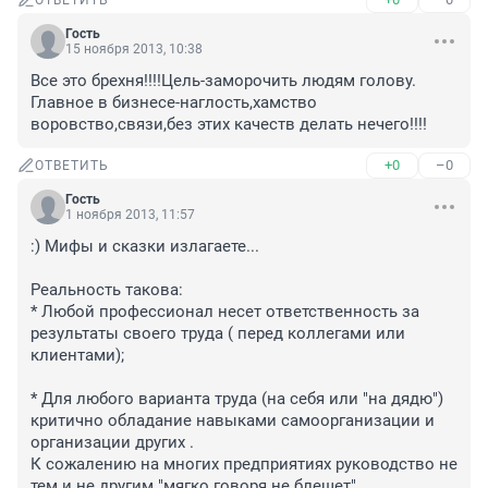
ОТВЕТИТЬ
Гость
15 ноября 2013, 10:38
Все это брехня!!!!Цель-заморочить людям голову. 
Главное в бизнесе-наглость,хамство 
воровство,связи,без этих качеств делать нечего!!!!
+0
–0
ОТВЕТИТЬ
Гость
1 ноября 2013, 11:57
:) Мифы и сказки излагаете...

Реальность такова:

* Любой профессионал несет ответственность за 
результаты своего труда ( перед коллегами или 
клиентами);

* Для любого варианта труда (на себя или "на дядю") 
критично обладание навыками самоорганизации и 
организации других . 

К сожалению на многих предприятиях руководство не 
тем и не другим "мягко говоря не блещет".
