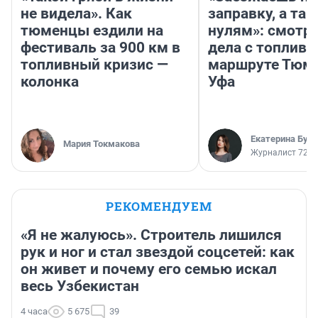
не видела». Как
заправку, а там
тюменцы ездили на
нулям»: смотри
фестиваль за 900 км в
дела с топливо
топливный кризис —
маршруте Тюм
колонка
Уфа
Екатерина Бур
Мария Токмакова
Журналист 72.R
РЕКОМЕНДУЕМ
«Я не жалуюсь». Строитель лишился
рук и ног и стал звездой соцсетей: как
он живет и почему его семью искал
весь Узбекистан
4 часа
5 675
39