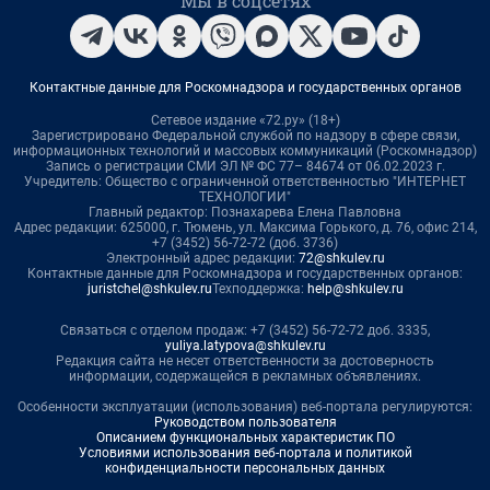
Мы в соцсетях
Контактные данные для Роскомнадзора и государственных органов
Сетевое издание «72.ру» (18+)
Зарегистрировано Федеральной службой по надзору в сфере связи,
информационных технологий и массовых коммуникаций (Роскомнадзор)
Запись о регистрации СМИ ЭЛ № ФС 77– 84674 от 06.02.2023 г.
Учредитель: Общество с ограниченной ответственностью "ИНТЕРНЕТ
ТЕХНОЛОГИИ"
Главный редактор: Познахарева Елена Павловна
Адрес редакции: 625000, г. Тюмень, ул. Максима Горького, д. 76, офис 214,
+7 (3452) 56-72-72 (доб. 3736)
Электронный адрес редакции:
72@shkulev.ru
Контактные данные для Роскомнадзора и государственных органов:
juristchel@shkulev.ru
Техподдержка:
help@shkulev.ru
Связаться с отделом продаж: +7 (3452) 56-72-72 доб. 3335,
yuliya.latypova@shkulev.ru
Редакция сайта не несет ответственности за достоверность
информации, содержащейся в рекламных объявлениях.
Особенности эксплуатации (использования) веб-портала регулируются:
Руководством пользователя
Описанием функциональных характеристик ПО
Условиями использования веб-портала и политикой
конфиденциальности персональных данных