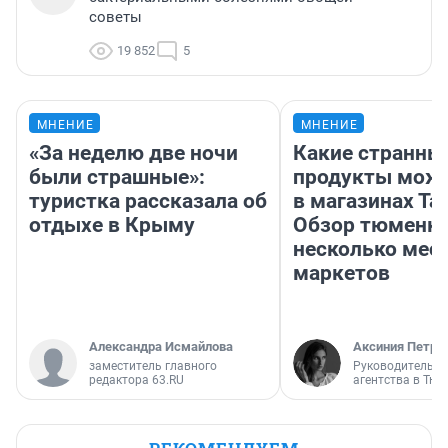
советы
19 852
5
МНЕНИЕ
МНЕНИЕ
«За неделю две ночи
Какие странны
были страшные»:
продукты можн
туристка рассказала об
в магазинах Та
отдыхе в Крыму
Обзор тюменки
несколько мес
маркетов
Александра Исмайлова
Аксиния Петро
заместитель главного
Руководитель м
редактора 63.RU
агентства в Тю