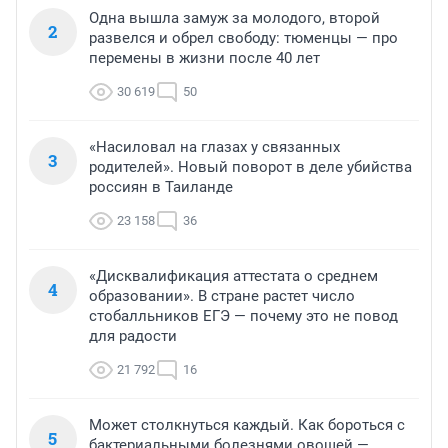
Одна вышла замуж за молодого, второй
2
развелся и обрел свободу: тюменцы — про
перемены в жизни после 40 лет
30 619
50
«Насиловал на глазах у связанных
3
родителей». Новый поворот в деле убийства
россиян в Таиланде
23 158
36
«Дисквалификация аттестата о среднем
4
образовании». В стране растет число
стобалльников ЕГЭ — почему это не повод
для радости
21 792
16
Может столкнуться каждый. Как бороться с
5
бактериальными болезнями овощей —