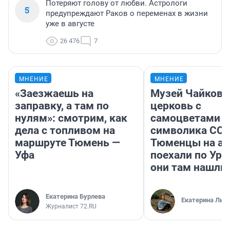
Потеряют голову от любви. Астрологи
5
предупреждают Раков о переменах в жизни
уже в августе
26 476
7
МНЕНИЕ
МНЕНИЕ
«Заезжаешь на
Музей Чайковс
заправку, а там по
церковь с
нулям»: смотрим, как
самоцветами и
дела с топливом на
символика ССС
маршруте Тюмень —
Тюменцы на ав
Уфа
поехали по Ура
они там нашли
Екатерина Бурлева
Екатерина Лит
Журналист 72.RU