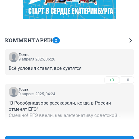
КОММЕНТАРИИ
2
Гость
9 апреля 2025, 06:26
Всё условия ставят, всё суетятся
+0
–0
Гость
9 апреля 2025, 04:24
"В Рособрнадзоре рассказали, когда в России 
отменят ЕГЭ"

Смешно! ЕГЭ ввели, как альтернативу советской 
экзаменационной системе. НО!!! Ни кто из 
+4
–1
пропагандирующих это нововведение чиновников не 
озаботился поинтересоваться происхождением этих 