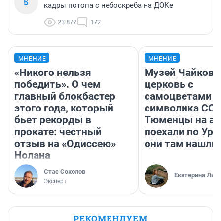
5
кадры потопа с небоскреба на ДОКе
23 877
172
МНЕНИЕ
МНЕНИЕ
«Никого нельзя
Музей Чайковс
победить». О чем
церковь с
главный блокбастер
самоцветами и
этого года, который
символика ССС
бьет рекорды в
Тюменцы на ав
прокате: честный
поехали по Ура
отзыв на «Одиссею»
они там нашли
Нолана
Стас Соколов
Екатерина Лит
Эксперт
РЕКОМЕНДУЕМ