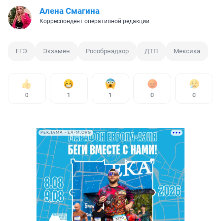
Алена Смагина
Корреспондент оперативной редакции
ЕГЭ
Экзамен
Рособрнадзор
ДТП
Мексика
0
1
1
0
0
РЕКЛАМА • EA-M.ORG