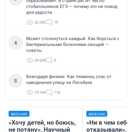
образовании». В стране растет число
стобалльников ЕГЭ — почему это не повод
для радости
22 042
19
Может столкнуться каждый. Как бороться с
4
бактериальными болезнями овощей —
советы
20 028
5
Благодаря физике. Как тюменец спас от
5
наводнения улицу на Лесобазе
19 144
116
МНЕНИЕ
МНЕНИЕ
«Хочу детей, но боюсь,
«Ни в чем себе
не потяну». Научный
отказывали».