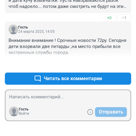
и дать кучу взывчатки. пусть навзрываются разок 
чтоб надоело... потом даже смотреть не будут на эти 
петарды
+0
–1
Гость
24 марта 2025, 14:05
Внимание внимание ! Срочные новости 72ру. Сегодня 
дети взорвали две петарды ,на место прибыли все 
экстренные службы города.
+2
–1
Читать все комментарии
Гость
Отправить
Войти