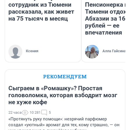
сотрудник из Тюмени
Пенсионерка и
рассказала, как живет
Тюмени отдохн
на 75 тысяч в месяц
Абхазии за 160
рублей — ее
впечатления
Ксения
Алла Гайсина
РЕКОМЕНДУЕМ
Сыграем в «Ромашку»? Простая
головоломка, которая взбодрит мозг
не хуже кофе
22 часа
10 281
5
«Протянуть руку помощи»: незрячий парфюмер
создал «уютный» аромат для тех, кому страшно, — он