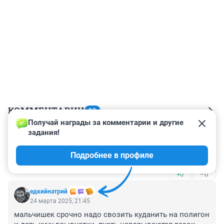
КОММЕНТАРИИ
23
Получай награды за комментарии и другие 
задания!
Гость
25 марта 2025, 07:41
Подробнее в профиле
С пулькаии надоели уже
+0
–0
едкийнатрий
24 марта 2025, 21:45
мальчишек срочно надо свозить куданить на полигон 