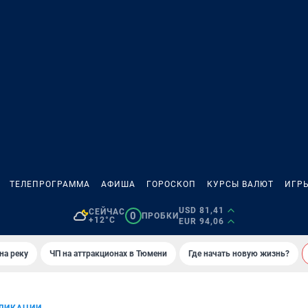
ТЕЛЕПРОГРАММА
АФИША
ГОРОСКОП
КУРСЫ ВАЛЮТ
ИГР
USD 81,41
СЕЙЧАС
0
ПРОБКИ
+12°C
EUR 94,06
на реку
ЧП на аттракционах в Тюмени
Где начать новую жизнь?