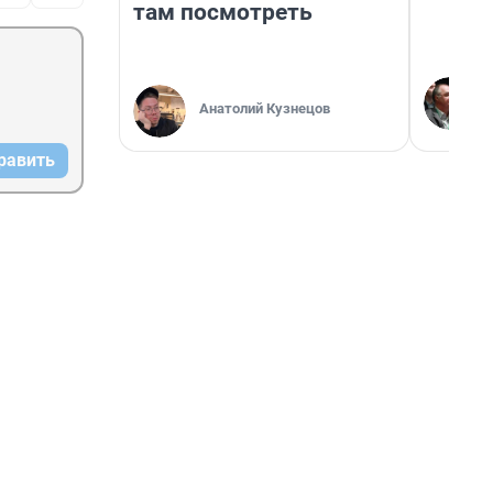
там посмотреть
Анатолий Кузнецов
равить