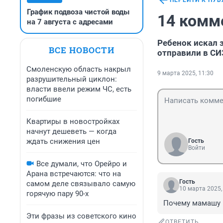
ПЕРЕЙТИ К ПУ
График подвоза чистой воды
14 комм
на 7 августа с адресами
Ребенок искал 
ВСЕ НОВОСТИ
отправили в СИ
Смоленскую область накрыл
9 марта 2025, 11:30
разрушительный циклон:
власти ввели режим ЧС, есть
погибшие
Квартиры в новостройках
начнут дешеветь — когда
ждать снижения цен
Гость
Войти
Все думали, что Орейро и
Арана встречаются: что на
Гость
самом деле связывало самую
10 марта 2025,
горячую пару 90-х
Почему мамашу н
Эти фразы из советского кино
ОТВЕТИТЬ