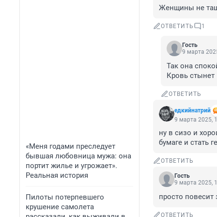
Женщины не тащи
ОТВЕТИТЬ
1
Гость
9 марта 2025
Так она споко
Кровь стынет 
ОТВЕТИТЬ
едкийнатрий
9 марта 2025, 
ну в сизо и хоро
бумаге и стать г
«Меня годами преследует
бывшая любовница мужа: она
ОТВЕТИТЬ
портит жилье и угрожает».
Реальная история
Гость
9 марта 2025, 
просто повесит 
Пилоты потерпевшего
крушение самолета
ОТВЕТИТЬ
рассказали, как выживали в