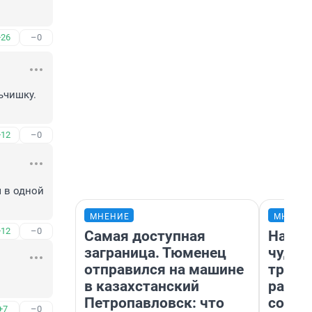
+26
–0
чишку. 
+12
–0
 в одной 
МНЕНИЕ
МНЕНИ
+12
–0
Самая доступная
Насле
заграница. Тюменец
чудом
отправился на машине
транс
в казахстанский
разне
Петропавловск: что
совет
+7
–0