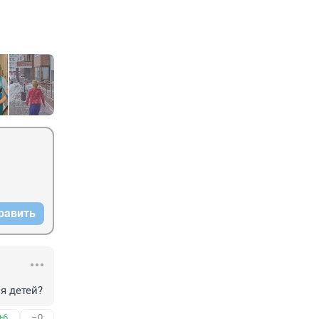
равить
я детей?
+6
–0