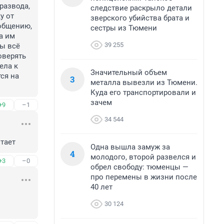
развода, 
следствие раскрыло детали
 от 
зверского убийства брата и
общению, 
сестры из Тюмени
 им 
39 255
ы всё 
верять 
ла к 
Значительный объем
ся на 
3
металла вывезли из Тюмени.
Куда его транспортировали и
зачем
+9
–1
34 544
отает
Одна вышла замуж за
4
молодого, второй развелся и
+3
–0
обрел свободу: тюменцы —
про перемены в жизни после
40 лет
30 124