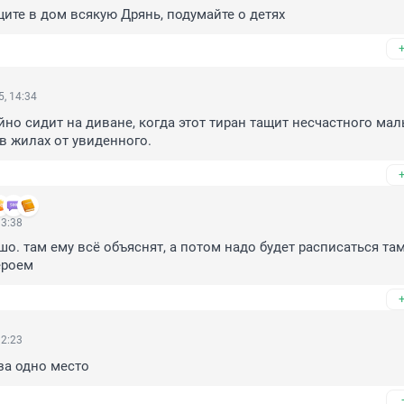
те в дом всякую Дрянь, подумайте о детях
, 14:34
йно сидит на диване, когда этот тиран тащит несчастного маль
в жилах от увиденного.
13:38
шо. там ему всё объяснят, а потом надо будет расписаться там
ероем
12:23
за одно место