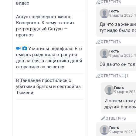
ОТВЕТИТЬ
видео
Гость
9 марта 2025, 
Август перевернет жизнь
Козерогов. К чему готовит
Да что за женщи
ретроградный Сатурн —
тут надо было п
прогноз
ОТВЕТИТЬ
У могилы педофила. Его
Гость
смерть разделила страну на
9 марта 2025, 
два лагеря, а защитника детей
Ой да это он тол
отправила за решетку
ОТВЕТИТЬ
1
В Таиланде простились с
убитыми братом и сестрой из
Гость
Тюмени
9 марта 2025
И зачем этому
другим словом
ОТВЕТИТЬ
Гость
9 марта 2025, 