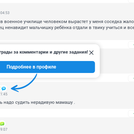
 04:53
 в военное училище человеком вырастет у меня соседка жало
ец ненавидит мальчишку ребёнка отдали в твику учиться и все
грады за комментарии и другие задания!
22:48
Подробнее в профиле
 трусиках...
21:45
ь надо судить нерадивую мамашу .
19:07