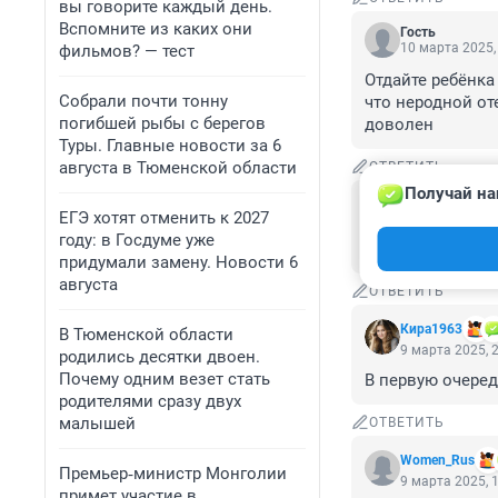
вы говорите каждый день.
Вспомните из каких они
Гость
10 марта 2025,
фильмов? — тест
Отдайте ребёнка
Собрали почти тонну
что неродной от
погибшей рыбы с берегов
доволен
Туры. Главные новости за 6
августа в Тюменской области
ОТВЕТИТЬ
Получай на
Гость
ЕГЭ хотят отменить к 2027
9 марта 2025, 
году: в Госдуме уже
Наши мальчики в
придумали замену. Новости 6
августа
ОТВЕТИТЬ
Кира1963
В Тюменской области
9 марта 2025, 
родились десятки двоен.
Почему одним везет стать
В первую очеред
родителями сразу двух
малышей
ОТВЕТИТЬ
Women_Rus
Премьер‑министр Монголии
9 марта 2025, 
примет участие в