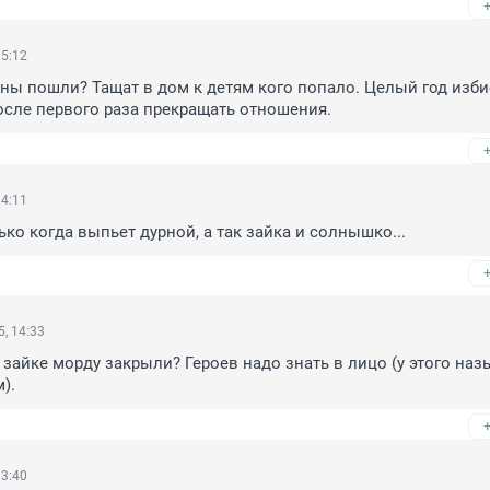
15:12
ны пошли? Тащат в дом к детям кого попало. Целый год избие
осле первого раза прекращать отношения.
14:11
ько когда выпьет дурной, а так зайка и солнышко...
, 14:33
 зайке морду закрыли? Героев надо знать в лицо (у этого назы
).
13:40