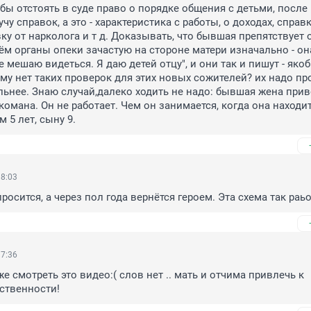
бы отстоять в суде право о порядке общения с детьми, после 
чу справок, а это - характеристика с работы, о доходах, справку
вку от нарколога и т д. Доказывать, что бывшая препятствует 
ём органы опеки зачастую на стороне матери изначально - она
не мешаю видеться. Я даю детей отцу", и они так и пишут - якоб
му нет таких проверок для этих новых сожителей? их надо про
льнее. Знаю случай,далеко ходить не надо: бывшая жена приве
омана. Он не работает. Чем он занимается, когда она находит
м 5 лет, сыну 9.
18:03
росится, а через пол года вернётся героем. Эта схема так раь
17:36
 смотреть это видео:( слов нет .. мать и отчима привлечь к 
ственности!