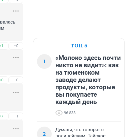
валась 
м 
ТОП 5
+1
–0
«Молоко здесь почти
1
никто не видит»: как
на тюменском
заводе делают
+0
–0
продукты, которые
вы покупаете
каждый день
96 838
+7
–1
Думали, что говорят с
2
полицейским. Тайское