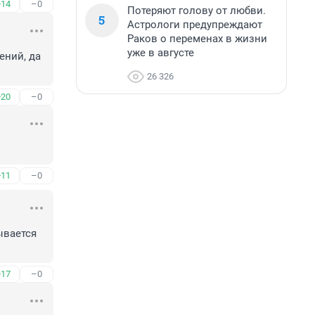
+14
–0
Потеряют голову от любви.
5
Астрологи предупреждают
Раков о переменах в жизни
уже в августе
ний, да 
26 326
+20
–0
+11
–0
вается 
+17
–0