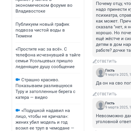
Почему отцу, что
экономическом форуме во
надо принести ку
Владивостоке
психиатра, спра
как может. Прич
Публикуем новый график
сказала "нет, я 
подвоза чистой воды в
хорошо. Но поче
Тюмени
ещё жёстче и си
детям в дом нарк
«Простите нас за всё». С
работе? дочке та
телефона исчезнувшей в тайге
семьи Усольцевых пришло
ОТВЕТИТЬ
леденящее душу сообщение
Гость
9 марта 2025, 
Страшно красиво.
Да он на сво поп
Показываем разлившуюся
Туру и затопленные берега с
ОТВЕТИТЬ
катера — видео
Гость
9 марта 2025, 
«Подушкой надавил на
Невозможно даже
лицо, чтобы не кричала»:
уголовной ответ
жених убил модель и год
возил ее труп в чемодане —