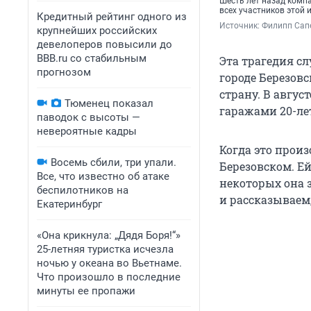
Шесть лет назад комп
всех участников этой 
Кредитный рейтинг одного из
Источник: 
Филипп Сапе
крупнейших российских
девелоперов повысили до
BBB.ru со стабильным
Эта трагедия с
прогнозом
городе Березов
страну. В авгус
Тюменец показал
гаражами 20-ле
паводок с высоты —
невероятные кадры
Когда это прои
Восемь сбили, три упали.
Березовском. Ей
Все, что известно об атаке
некоторых она 
беспилотников на
и рассказываем,
Екатеринбург
«Она крикнула: „Дядя Боря!“»
25-летняя туристка исчезла
ночью у океана во Вьетнаме.
Что произошло в последние
минуты ее пропажи