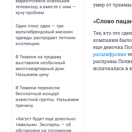
маркетплейсе новенький
умер от травмы
телевизор, а вместе с ним —
кучу проблем
«Слово паца
Один плюс один — три:
мультибрендовый магазин
Тех, кто это сд
одежды распродает летнюю
компании было 
коллекцию
еще девочка Пол
расшифровке
те
В Тюмени на продажу
расправы Полин
выставили необычный
испачкалась в 
многоквартирный дом.
Называем цену
В Тюмени перенесли
бесплатный концерт
известной группы. Называем
причину
«Август будет еще довольно
тяжелым». Эксперты — об
обстановке на топливном