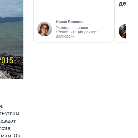
дешев
Ирина Волкова
Главврач клиники
«Реабилитация доктора
Волковой»
я.
ельством
девают
ссия,
омам. Он