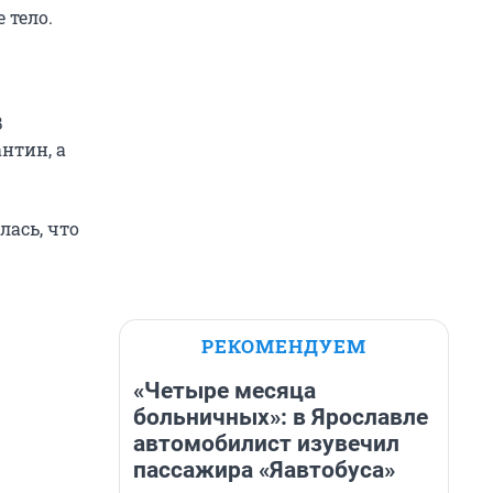
 тело.
В
нтин, а
лась, что
РЕКОМЕНДУЕМ
«Четыре месяца
больничных»: в Ярославле
автомобилист изувечил
пассажира «Яавтобуса»