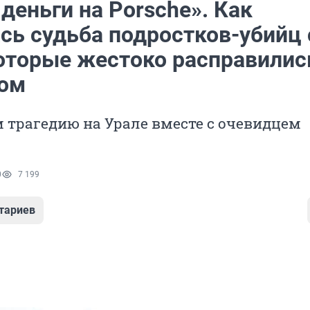
деньги на Porsche». Как
сь судьба подростков-убийц 
которые жестоко расправилис
ом
 трагедию на Урале вместе с очевидцем
0
7 199
тариев