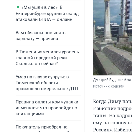
«Мы ушли в лес». В
Екатеринбурге крупный склад
атаковали БПЛА — онлайн
Вам обязаны повысить
зарплату — причина
В Тюмени изменился уровень
главной городской реки.
Сколько он сейчас?
Умер на глазах супруги: в
Дмитрий Рудаков был 
Тюменской области
Источник: 
соцсети
произошло смертельное ДТП
Когда Диму нача
Правила оплаты коммуналки
изменятся: что произойдет с
Избиение подро
квитанциями
вины. На кадра
ему на голову в
Покупатель приобрел на
Россия». Избит