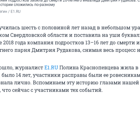
ания подростков забила до смерти 20-летнего инвалида Дмитрия Рудакова. 
истории сложились по-разному
гин / E1.RU
лучилась шесть с половиной лет назад в небольшом ур
ском Свердловской области и поставила на уши буква
те 2018 года компания подростков 13–16 лет до смерти и
тнего парня Дмитрия Рудакова, снимая весь процесс н
зошло, журналист
E1.RU
Полина Краснопевцева жила в
 было 14 лет, участники расправы были ее ровесникам
знала лично. Вспоминаем эту историю глазами нашей
 что сейчас с участниками тех событий.