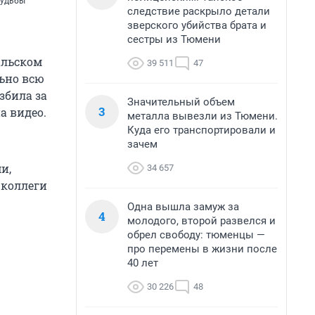
Судьбы
следствие раскрыло детали
зверского убийства брата и
сестры из Тюмени
альском
39 511
47
льно всю
збила за
Значительный объем
3
а видео.
металла вывезли из Тюмени.
Куда его транспортировали и
зачем
и,
34 657
 коллеги
Одна вышла замуж за
4
молодого, второй развелся и
обрел свободу: тюменцы —
про перемены в жизни после
40 лет
30 226
48