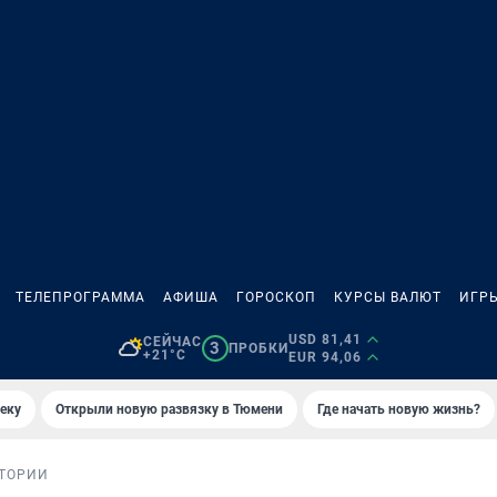
ТЕЛЕПРОГРАММА
АФИША
ГОРОСКОП
КУРСЫ ВАЛЮТ
ИГР
USD 81,41
СЕЙЧАС
3
ПРОБКИ
+21°C
EUR 94,06
еку
Открыли новую развязку в Тюмени
Где начать новую жизнь?
ТОРИИ