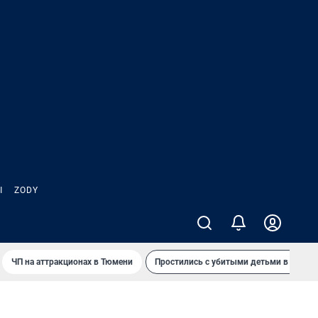
Ы
ZODY
ЧП на аттракционах в Тюмени
Простились с убитыми детьми в Таила