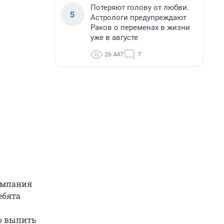
Потеряют голову от любви.
5
Астрологи предупреждают
Раков о переменах в жизни
уже в августе
26 447
7
компания
ебята
го выпить