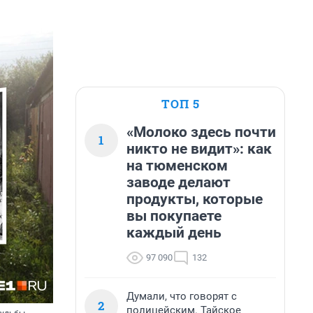
ТОП 5
«Молоко здесь почти
1
никто не видит»: как
на тюменском
заводе делают
продукты, которые
вы покупаете
каждый день
97 090
132
Думали, что говорят с
2
полицейским. Тайское