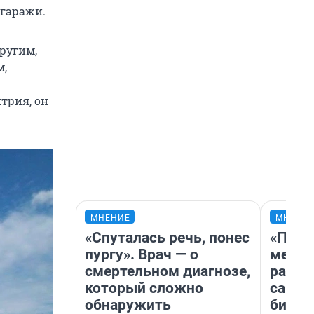
 гаражи.
другим,
м,
трия, он
МНЕНИЕ
МНЕНИ
«Спуталась речь, понес
«Поку
пургу». Врач — о
мешке
смертельном диагнозе,
расска
который сложно
самом
обнаружить
бизне