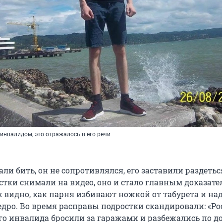
инвалидом, это отражалось в его речи
ли бить, он не сопротивлялся, его заставили раздетьс
стки снимали на видео, оно и стало главным доказат
х видно, как парня избивают ножкой от табурета и на
едро. Во время расправы подростки скандировали: «Ро
ого инвалида бросили за гаражами и разбежались по д