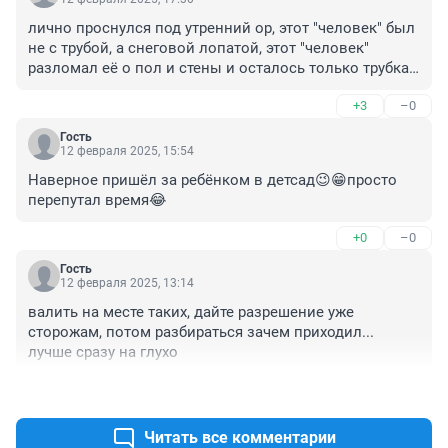
лично проснулся под утренний ор, этот "человек" был 
не с трубой, а снеговой лопатой, этот "человек" 
разломал её о пол и стены и осталось только трубка. 
лично в окно наблюдал на противостояние 
+3
–0
"человека", двух охранников, двух ППСников. и к 
слову, первым начал действие по обезвреживанию 
Гость
именно охранник
12 февраля 2025, 15:54
Наверное пришёл за ребёнком в детсад😉😁просто 
перепутал время😂
+0
–0
Гость
12 февраля 2025, 13:14
валить на месте таких, дайте разрешение уже 
сторожам, потом разбираться зачем приходил... 
лучше сразу на глухо
+1
–0
Читать все комментарии