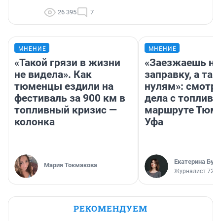
26 395
7
МНЕНИЕ
МНЕНИЕ
«Такой грязи в жизни
«Заезжаешь на
не видела». Как
заправку, а там
тюменцы ездили на
нулям»: смотри
фестиваль за 900 км в
дела с топливо
топливный кризис —
маршруте Тюм
колонка
Уфа
Екатерина Бур
Мария Токмакова
Журналист 72.R
РЕКОМЕНДУЕМ