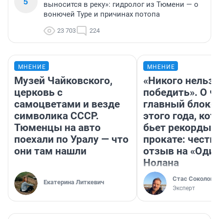
5
выносится в реку»: гидролог из Тюмени — о
вонючей Туре и причинах потопа
23 703
224
МНЕНИЕ
МНЕНИЕ
Музей Чайковского,
«Никого нельз
церковь с
победить». О ч
самоцветами и везде
главный блокб
символика СССР.
этого года, ко
Тюменцы на авто
бьет рекорды 
поехали по Уралу — что
прокате: честн
они там нашли
отзыв на «Оди
Нолана
Стас Соколов
Екатерина Литкевич
Эксперт