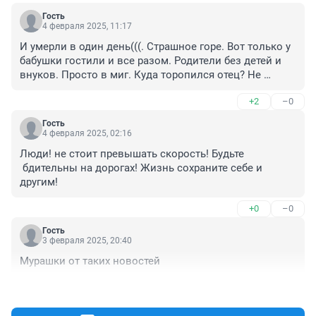
Гость
4 февраля 2025, 11:17
И умерли в один день(((. Страшное горе. Вот только у 
бабушки гостили и все разом. Родители без детей и 
внуков. Просто в миг. Куда торопился отец? Не 
доехали всего пару десятков километров. И дорога 
+2
–0
же такая было тепло и начало подмораживать. 
Воистину говорят: тише едешь - есть шанс что 
Гость
доедешь.
4 февраля 2025, 02:16
Люди! не стоит превышать скорость! Будьте

 бдительны на дорогах! Жизнь сохраните себе и 
другим!
+0
–0
Гость
3 февраля 2025, 20:40
Мурашки от таких новостей
+4
–0