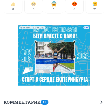
0
0
1
6
21
РЕКЛАМА • EA-M.ORG
КОММЕНТАРИИ
49