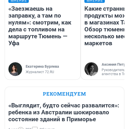
МНЕНИЕ
МНЕНИЕ
«Заезжаешь на
Какие странны
заправку, а там по
продукты можн
нулям»: смотрим, как
в магазинах Та
дела с топливом на
Обзор тюменки
маршруте Тюмень —
несколько мес
Уфа
маркетов
Аксиния Петро
Екатерина Бурлева
Руководитель м
Журналист 72.RU
агентства в Тю
РЕКОМЕНДУЕМ
«Выглядит, будто сейчас развалится»:
ребенка из Австралии шокировало
состояние зданий в Приморье