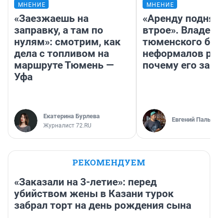
МНЕНИЕ
МНЕНИЕ
«Заезжаешь на
«Аренду подня
заправку, а там по
втрое». Владел
нулям»: смотрим, как
тюменского ба
дела с топливом на
неформалов ра
маршруте Тюмень —
почему его за
Уфа
Екатерина Бурлева
Евгений Пальян
Журналист 72.RU
РЕКОМЕНДУЕМ
«Заказали на 3-летие»: перед
убийством жены в Казани турок
забрал торт на день рождения сына