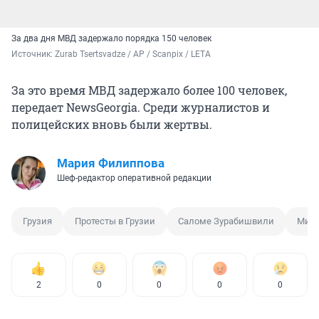
За два дня МВД задержало порядка 150 человек
Источник: 
Zurab Tsertsvadze / AP / Scanpix / LETA
За это время МВД задержало более 100 человек,
передает NewsGeorgia. Среди журналистов и
полицейских вновь были жертвы.
Мария Филиппова
Шеф-редактор оперативной редакции
Грузия
Протесты в Грузии
Саломе Зурабишвили
Мити
2
0
0
0
0