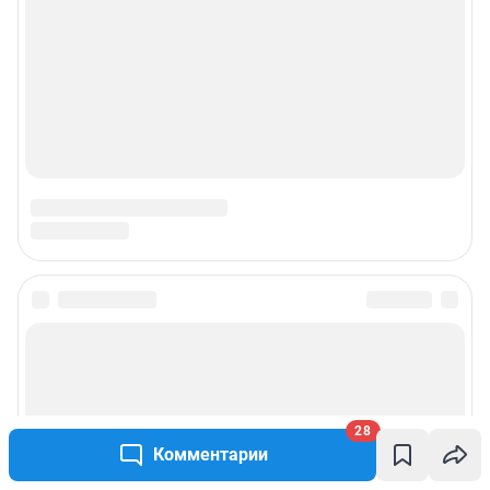
Наши награды
Наши вакансии
Техподдержка
Предвыборная агитация
Статистика канала в MAX
Все города сети
Мобильное приложение
28
Google Play
App Store
Комментарии