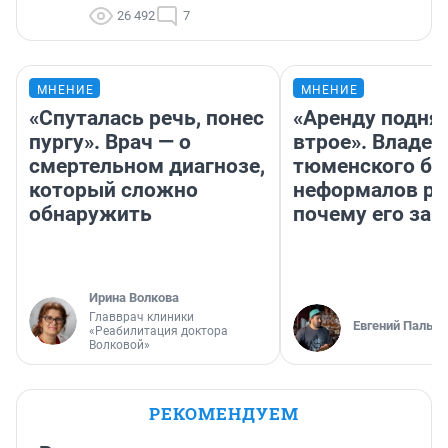
26 492
7
МНЕНИЕ
МНЕНИЕ
«Спуталась речь, понес
«Аренду подня
пургу». Врач — о
втрое». Владел
смертельном диагнозе,
тюменского ба
который сложно
неформалов ра
обнаружить
почему его за
Ирина Волкова
Главврач клиники
Евгений Пальян
«Реабилитация доктора
Волковой»
РЕКОМЕНДУЕМ