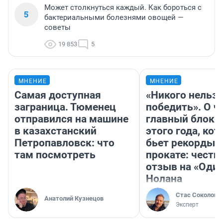
Может столкнуться каждый. Как бороться с
5
бактериальными болезнями овощей —
советы
19 853
5
МНЕНИЕ
МНЕНИЕ
Самая доступная
«Никого нельз
заграница. Тюменец
победить». О ч
отправился на машине
главный блокб
в казахстанский
этого года, ко
Петропавловск: что
бьет рекорды 
там посмотреть
прокате: честн
отзыв на «Оди
Нолана
Стас Соколов
Анатолий Кузнецов
Эксперт