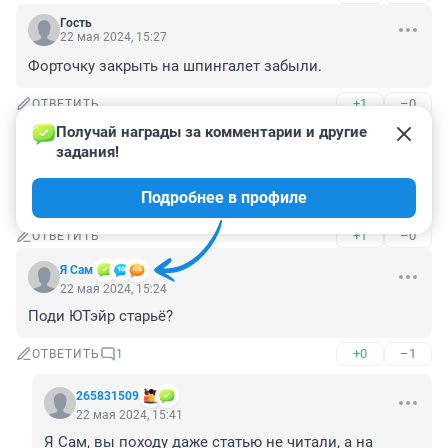
Гость
22 мая 2024, 15:27
Форточку закрыть на шпингалет забыли.
+1
–0
ОТВЕТИТЬ
Получай награды за комментарии и другие 
Гость
22 мая 2024, 15:27
задания!
В.В. Путин обещал, но если не справится, то сам сядет 
Подробнее в профиле
за штурвал, как настоящий офицер!
+1
–0
ОТВЕТИТЬ
Я Сам
22 мая 2024, 15:24
Поди ЮТэйр старьё?
+0
–1
ОТВЕТИТЬ
1
265831509
22 мая 2024, 15:41
Я Сам, вы походу даже статью не читали, а на 