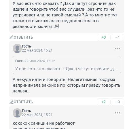
У вас есть что сказать ? Дак а че тут строчите ,дак 
идите и говорите чтоб вас слушали ,раз что то не 
устраивает или не такой смелый ? А то многие тут 
только и высказывают недовольства а в 
реальности молчат .🤣
+0
–1
ОТВЕТИТЬ
Гость
22 мая 2024, 15:21
Гость
22 мая 2024, 15:16
У вас есть что сказать ? Дак а че тут строчите ,дак идите и говорите чтоб вас слушали ,раз что то не устраивает или не такой смелый ? А то многие тут только и высказывают недовольства а в реальности молчат .🤣
А некуда идти и говорить. Нелегитимная госдума 
напринимала законов по которым правду говорить 
нельзя.
+2
–0
ОТВЕТИТЬ
Гость
22 мая 2024, 15:21
кококок санкции не работают
