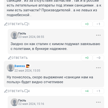
санкции . из за отсутствия запчастей . так и в россии 
есть летательные аппараты под этими санкциями . а к 
ним есть запчасти? Производителей . а не левых из 
поднебесной .
+3
–1
ОТВЕТИТЬ
1
Гость
23 мая 2024, 08:55
Заодно он как сталин с кимом подумал завязываю 
с полетами, в бункере надежнее.
+0
–0
ОТВЕТИТЬ
Вaнюхa
22 мая 2024, 15:05
Ну понеслось, скоро выражение «санкции нам на 
пользу» будет видно отчетливее
+4
–1
ОТВЕТИТЬ
4
Гость
22 мая 2024, 15:16