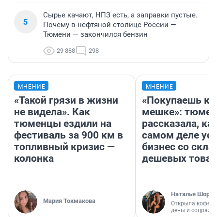
Сырье качают, НПЗ есть, а заправки пустые.
5
Почему в нефтяной столице России —
Тюмени — закончился бензин
29 888
298
МНЕНИЕ
МНЕНИЕ
«Такой грязи в жизни
«Покупаешь ко
не видела». Как
мешке»: тюмен
тюменцы ездили на
рассказала, как
фестиваль за 900 км в
самом деле ус
топливный кризис —
бизнес со скл
колонка
дешевых това
Наталья Шорох
Мария Токмакова
Открыла кофейн
деньги соцразв