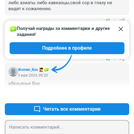
либо азиаты либо кавказцы,свой сор в глазу не 
видят к сожалению.
+0
–0
Получай награды за комментарии и другие 
Гость
3 мая 2024, 09:52
задания!
сначало сериал про чушпанов крутят на всех экранах 
Подробнее в профиле
а потом пожинают плоды подражания
+0
–2
Women_Rus
3 мая 2024, 09:20
обезьяньи бои
+1
–0
Читать все комментарии