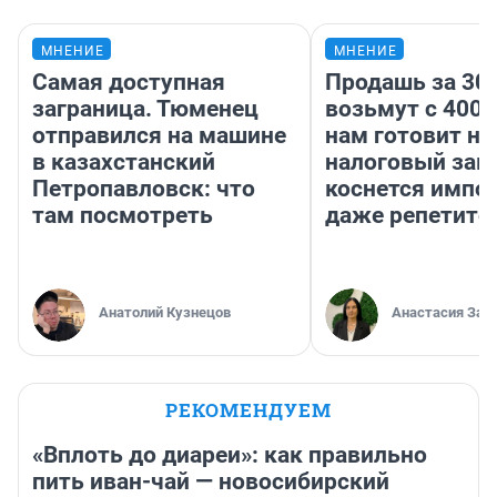
МНЕНИЕ
МНЕНИЕ
Самая доступная
Продашь за 300
заграница. Тюменец
возьмут с 4000
отправился на машине
нам готовит н
в казахстанский
налоговый зако
Петропавловск: что
коснется импор
там посмотреть
даже репетито
Анатолий Кузнецов
Анастасия Зав
РЕКОМЕНДУЕМ
«Вплоть до диареи»: как правильно
пить иван-чай — новосибирский