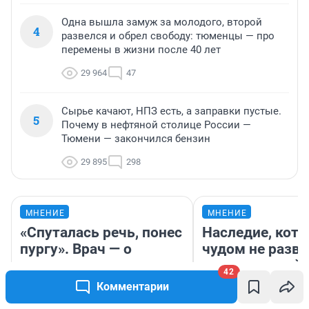
Одна вышла замуж за молодого, второй
4
развелся и обрел свободу: тюменцы — про
перемены в жизни после 40 лет
29 964
47
Сырье качают, НПЗ есть, а заправки пустые.
5
Почему в нефтяной столице России —
Тюмени — закончился бензин
29 895
298
МНЕНИЕ
МНЕНИЕ
«Спуталась речь, понес
Наследие, кото
пургу». Врач — о
чудом не разва
смертельном диагнозе,
транспортный 
42
который сложно
разнес миф о 
Комментарии
обнаружить
советских доро