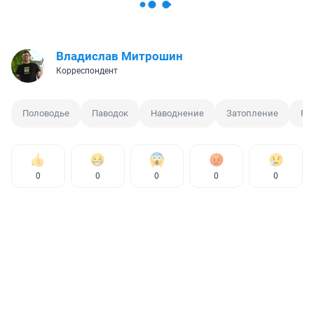
Владислав Митрошин
Корреспондент
Половодье
Паводок
Наводнение
Затопление
Ре
0
0
0
0
0