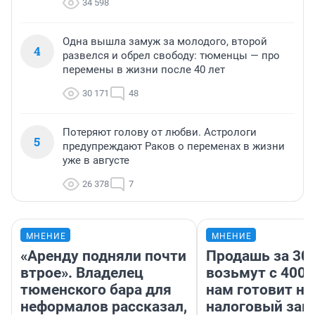
34 598
Одна вышла замуж за молодого, второй
4
развелся и обрел свободу: тюменцы — про
перемены в жизни после 40 лет
30 171
48
Потеряют голову от любви. Астрологи
5
предупреждают Раков о переменах в жизни
уже в августе
26 378
7
МНЕНИЕ
МНЕНИЕ
«Аренду подняли почти
Продашь за 300
втрое». Владелец
возьмут с 4000
тюменского бара для
нам готовит н
неформалов рассказал,
налоговый зако