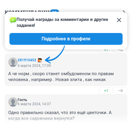
КОММЕНТАРИИ
79
Получай награды за комментарии и другие 
задания!
Гость
7 марта 2024, 08:44
Подробнее в профиле
Новая элита, как Путин сказал.
+1
–0
281915453
6 марта 2024, 17:09
А че норм , скоро станет омбудсменом по правам 
человека , например . Новая элита , как никак
+1
–0
Гость
6 марта 2024, 14:37
Одно правильно сказал, что это ещё цветочки. А 
когда все садовники вернутся?
+6
–0