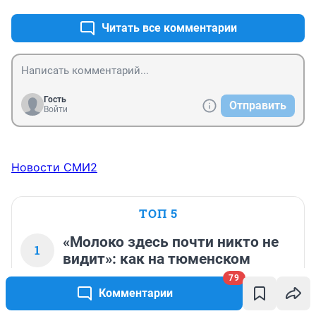
Читать все комментарии
Гость
Отправить
Войти
Новости СМИ2
ТОП 5
«Молоко здесь почти никто не
1
видит»: как на тюменском
заводе делают продукты,
79
которые вы покупаете каждый
Комментарии
день