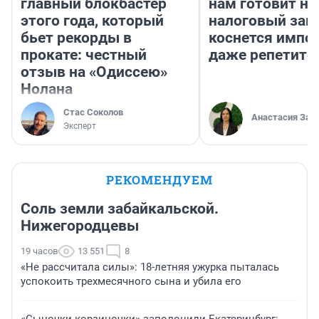
главный блокбастер
нам готовит н
этого года, который
налоговый зако
бьет рекорды в
коснется импор
прокате: честный
даже репетито
отзыв на «Одиссею»
Нолана
Стас Соколов
Анастасия Зав
Эксперт
РЕКОМЕНДУЕМ
Соль земли забайкальской.
Нижегородцевы
19 часов
13 551
8
«Не рассчитала силы»: 18-летняя ужурка пыталась
успокоить трехмесячного сына и убила его