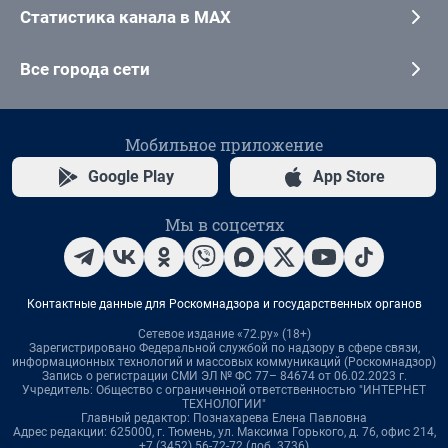
Статистика канала в MAX
Все города сети
Мобильное приложение
Google Play
App Store
Мы в соцсетях
Контактные данные для Роскомнадзора и государственных органов
Сетевое издание «72.ру» (18+)
Зарегистрировано Федеральной службой по надзору в сфере связи,
информационных технологий и массовых коммуникаций (Роскомнадзор)
Запись о регистрации СМИ ЭЛ № ФС 77– 84674 от 06.02.2023 г.
Учредитель: Общество с ограниченной ответственностью "ИНТЕРНЕТ
ТЕХНОЛОГИИ"
Главный редактор: Познахарева Елена Павловна
Адрес редакции: 625000, г. Тюмень, ул. Максима Горького, д. 76, офис 214,
+7 (3452) 56-72-72 (доб. 3736)