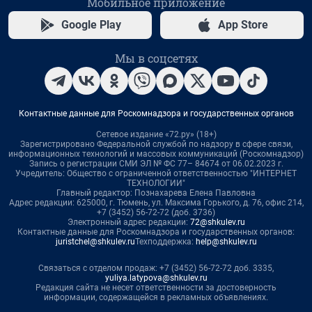
Мобильное приложение
Google Play
App Store
Мы в соцсетях
Контактные данные для Роскомнадзора и государственных органов
Сетевое издание «72.ру» (18+)
Зарегистрировано Федеральной службой по надзору в сфере связи,
информационных технологий и массовых коммуникаций (Роскомнадзор)
Запись о регистрации СМИ ЭЛ № ФС 77– 84674 от 06.02.2023 г.
Учредитель: Общество с ограниченной ответственностью "ИНТЕРНЕТ
ТЕХНОЛОГИИ"
Главный редактор: Познахарева Елена Павловна
Адрес редакции: 625000, г. Тюмень, ул. Максима Горького, д. 76, офис 214,
+7 (3452) 56-72-72 (доб. 3736)
Электронный адрес редакции:
72@shkulev.ru
Контактные данные для Роскомнадзора и государственных органов:
juristchel@shkulev.ru
Техподдержка:
help@shkulev.ru
Связаться с отделом продаж: +7 (3452) 56-72-72 доб. 3335,
yuliya.latypova@shkulev.ru
Редакция сайта не несет ответственности за достоверность
информации, содержащейся в рекламных объявлениях.