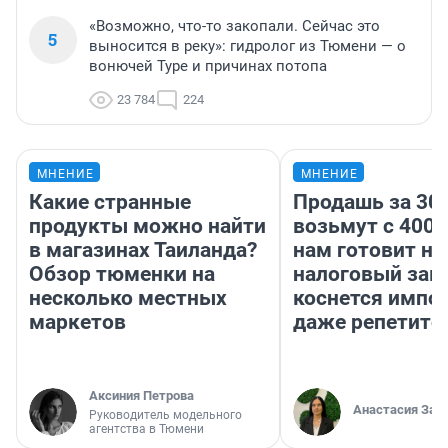
«Возможно, что-то закопали. Сейчас это
5
выносится в реку»: гидролог из Тюмени — о
вонючей Туре и причинах потопа
23 784
224
МНЕНИЕ
МНЕНИЕ
Какие странные
Продашь за 300
продукты можно найти
возьмут с 4000
в магазинах Таиланда?
нам готовит н
Обзор тюменки на
налоговый зако
несколько местных
коснется импор
маркетов
даже репетито
Аксиния Петрова
Анастасия Зав
Руководитель модельного
агентства в Тюмени