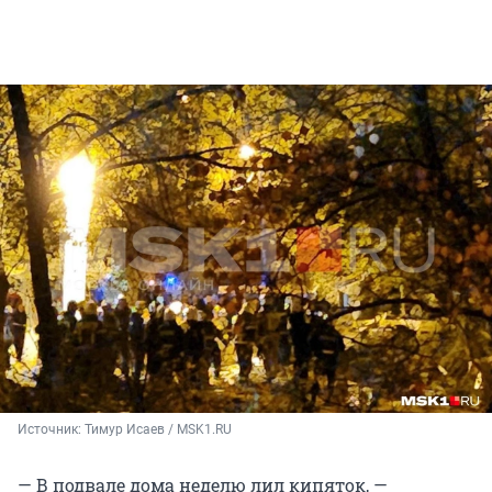
Источник: 
Тимур Исаев / MSK1.RU
— В подвале дома неделю лил кипяток, —