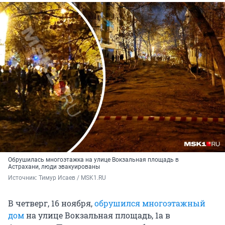
Обрушилась многоэтажка на улице Вокзальная площадь в
Астрахани, люди эвакуированы
Источник: 
Тимур Исаев / MSK1.RU
В четверг, 16 ноября,
обрушился многоэтажный
дом
на улице Вокзальная площадь, 1а в