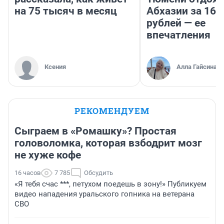
на 75 тысяч в месяц
Абхазии за 160
рублей — ее
впечатления
Ксения
Алла Гайсина
РЕКОМЕНДУЕМ
Сыграем в «Ромашку»? Простая
головоломка, которая взбодрит мозг
не хуже кофе
16 часов
7 785
Обсудить
«Я тебя счас ***, петухом поедешь в зону!» Публикуем
видео нападения уральского гопника на ветерана
СВО