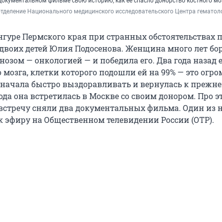
документальном фильме свою историю, как ее спасло донорство костного мо
тделение Национального медицинского исследовательского Центра гематол
унгуре Пермского края при странных обстоятельствах 
 двоих детей Юлия Подосенова. Женщина много лет бор
озом — онкологией — и победила его. Два года назад
 мозга, клетки которого подошли ей на 99% — это огр
 начала быстро выздоравливать и вернулась к прежне
года она встретилась в Москве со своим донором. Про э
встречу сняли два документальных фильма. Один из 
 к эфиру на Общественном телевидении России (ОТР).