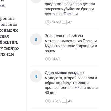
зга
следствие раскрыло детали
огии
зверского убийства брата и
сестры из Тюмени
пропала
39 580
47
олась со
 ей нашли
омная
Значительный объем
3
металла вывезли из Тюмени.
й жизни,
Куда его транспортировали и
ту теплую
зачем
них еще
34 680
Одна вышла замуж за
4
молодого, второй развелся и
обрел свободу: тюменцы —
про перемены в жизни после
40 лет
30 252
48