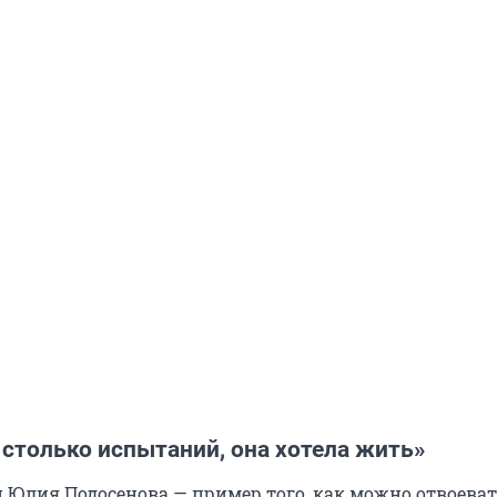
столько испытаний, она хотела жить»
и Юлия Подосенова — пример того, как можно отвоева