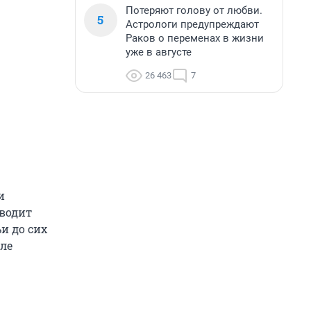
Потеряют голову от любви.
5
Астрологи предупреждают
Раков о переменах в жизни
уже в августе
26 463
7
и
оводит
и до сих
але