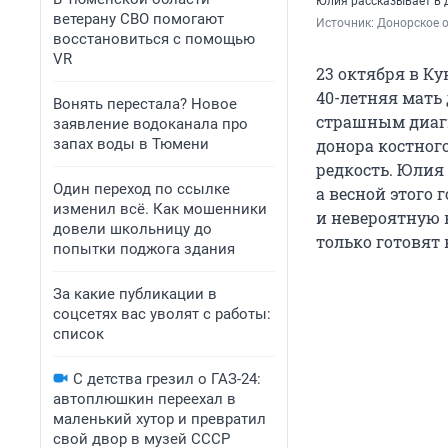
Юлия рассказывает в 
ветерану СВО помогают
Источник: 
Донорское о
восстановиться с помощью
VR
23 октября в К
40-летняя мать
Вонять перестала? Новое
страшным диагн
заявление водоканала про
запах воды в Тюмени
донора костного
редкость. Юлия
Один переход по ссылке
а весной этого 
изменил всё. Как мошенники
и невероятную 
довели школьницу до
только готовят
попытки поджога здания
За какие публикации в
соцсетях вас уволят с работы:
список
С детства грезил о ГАЗ-24:
автоплюшкин переехал в
маленький хутор и превратил
свой двор в музей СССР