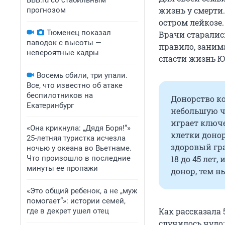
BBB.ru со стабильным
жизнь у смерти.
прогнозом
остром лейкозе.
Тюменец показал
Врачи старались
паводок с высоты —
правило, заним
невероятные кадры
спасти жизнь Ю
Восемь сбили, три упали.
Все, что известно об атаке
беспилотников на
Донорство ко
Екатеринбург
небольшую ча
играет ключе
«Она крикнула: „Дядя Боря!“»
клетки доно
25-летняя туристка исчезла
здоровый гра
ночью у океана во Вьетнаме.
Что произошло в последние
18 до 45 лет
минуты ее пропажи
донор, тем в
«Это общий ребенок, а не „муж
помогает“»: истории семей,
Как рассказала 
где в декрет ушел отец
случилось чудо