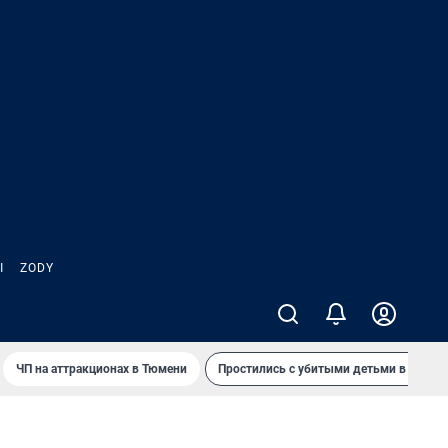
Ы
ZODY
ЧП на аттракционах в Тюмени
Простились с убитыми детьми в Таила