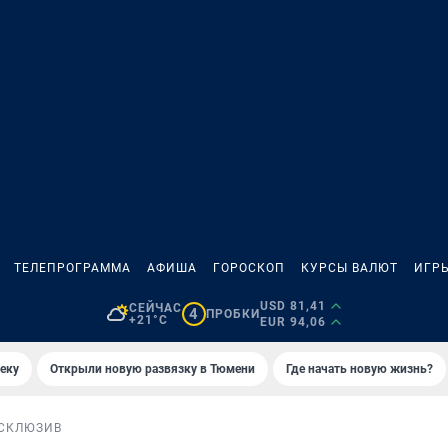
ТЕЛЕПРОГРАММА
АФИША
ГОРОСКОП
КУРСЫ ВАЛЮТ
ИГР
USD 81,41
СЕЙЧАС
4
ПРОБКИ
+21°C
EUR 94,06
еку
Открыли новую развязку в Тюмени
Где начать новую жизнь?
СКЛЮЗИВ