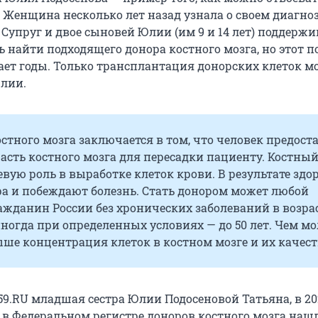
 Женщина несколько лет назад узнала о своем диагно
 Супруг и двое сыновей Юлии (им 9 и 14 лет) поддержи
 найти подходящего донора костного мозга, но этот по
ает годы. Только трансплантация донорских клеток м
лии.
стного мозга заключается в том, что человек предост
сть костного мозга для пересадки пациенту. Костный
вую роль в выработке клеток крови. В результате здо
ра и побеждают болезнь. Стать донором может любой
жданин России без хронических заболеваний в возрас
, иногда при определенных условиях — до 50 лет. Чем м
ыше концентрация клеток в костном мозге и их качест
59.RU младшая сестра Юлии Подосеновой Татьяна, в 20
: в Федеральном регистре доноров костного мозга наш