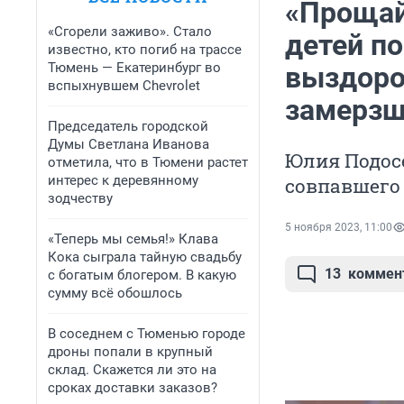
«Прощай
«Сгорели заживо». Стало
детей п
известно, кто погиб на трассе
Тюмень — Екатеринбург во
выздоро
вспыхнувшем Chevrolet
замерзш
Председатель городской
Думы Светлана Иванова
Юлия Подосе
отметила, что в Тюмени растет
интерес к деревянному
совпавшего 
зодчеству
5 ноября 2023, 11:00
«Теперь мы семья!» Клава
Кока сыграла тайную свадьбу
13
коммен
с богатым блогером. В какую
сумму всё обошлось
В соседнем с Тюменью городе
дроны попали в крупный
склад. Скажется ли это на
сроках доставки заказов?