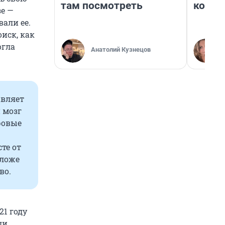
там посмотреть
колон
зе —
вали ее.
иск, как
огла
Анатолий Кузнецов
авляет
 мозг
ровые
те от
оложе
во.
21 году
ли