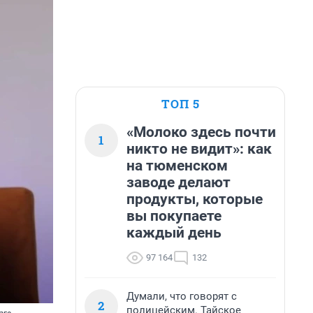
ТОП 5
«Молоко здесь почти
1
никто не видит»: как
на тюменском
заводе делают
продукты, которые
вы покупаете
каждый день
97 164
132
Думали, что говорят с
2
полицейским. Тайское