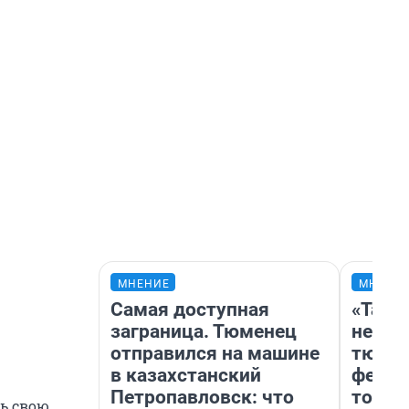
МНЕНИЕ
МНЕНИ
Самая доступная
«Тако
заграница. Тюменец
не вид
отправился на машине
тюмен
в казахстанский
фести
Петропавловск: что
топли
ть свою