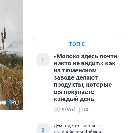
ТОП 5
«Молоко здесь почти
1
никто не видит»: как
на тюменском
заводе делают
продукты, которые
вы покупаете
каждый день
97 038
132
Думали, что говорят с
2
полицейским. Тайское