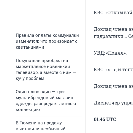
КВС: «Открывай 
Доклад члена эк
Правила оплаты коммуналки
гидравлики... 
изменятся: что произойдет с
квитанциями
УВД: «Понял».
Покупатель приобрел на
маркетплейсе новенький
КВС: «<...>, и т
телевизор, а вместе с ним —
кучу проблем
Доклад члена э
Один плюс один — три:
мультибрендовый магазин
Диспетчер упра
одежды распродает летнюю
коллекцию
01:46 UTC
В Тюмени на продажу
выставили необычный