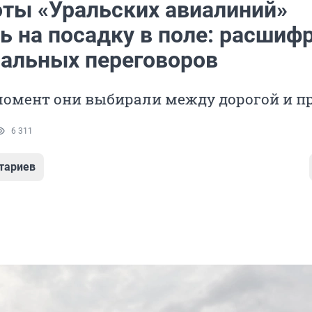
оты «Уральских авиалиний»
ь на посадку в поле: расшиф
альных переговоров
момент они выбирали между дорогой и п
6 311
тариев