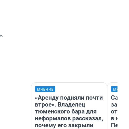
».
МНЕНИЕ
МНЕНИ
«Аренду подняли почти
Самая
втрое». Владелец
загра
тюменского бара для
отпра
неформалов рассказал,
в каз
почему его закрыли
Петро