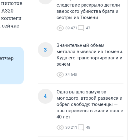
 пилотов
следствие раскрыло детали
 A320
зверского убийства брата и
сестры из Тюмени
 коллеги
 а сейчас
39 471
47
Значительный объем
3
металла вывезли из Тюмени.
етчер
Куда его транспортировали и
зачем
34 645
Одна вышла замуж за
4
молодого, второй развелся и
обрел свободу: тюменцы —
про перемены в жизни после
40 лет
30 211
48