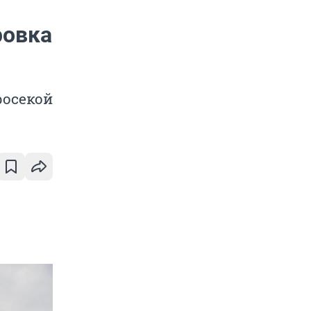
ровка
росекой