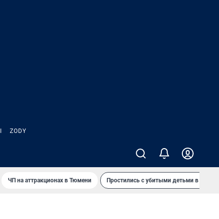
Ы
ZODY
ЧП на аттракционах в Тюмени
Простились с убитыми детьми в Таила