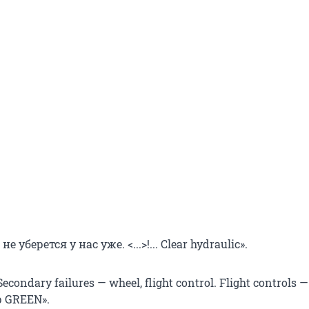
 не уберется у нас уже. <...>!... Clear hydraulic».
condary failures — wheel, flight control. Flight controls 
 GREEN».