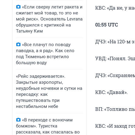
«Если сверху летит ракета и
КВС: «Да не, у 
сжигает мой товар, то это не
мой риск». Основатель Levrana
01:55 UTC
обрушился с критикой на
Татьяну Ким
ДЧЭ: «На 120-м 
«Все плачут по поводу
паводка, а я рад». Как село
под Тюменью встретило
УВД: «Понял. Эш
большую воду
ДЧЭ: «Сохраняем
«Рейс задерживается».
Закрытые аэропорты,
неудобные ночевки и сутки на
КВС: «Давай».
пересадку: как
путешествовать при
нестабильном небе
ВП: «Топливо п
«В переходе с вонючим
КВС: «И заход г
бомжом». Туристка
рассказала, как спасалась во