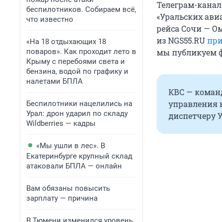
Телеграм-канал
беспилотников. Собираем всё,
«Уральских ави
что известно
рейса Сочи — О
из NGS55.RU
при
«На 18 отдыхающих 18
поваров». Как проходит лето в
мы публикуем ф
Крыму с перебоями света и
бензина, водой по графику и
налетами БПЛА
КВС — команд
управления 
Беспилотники нацелились на
Урал: дрон ударил по складу
диспетчеру 
Wildberries — кадры
«Мы ушли в лес». В
Екатеринбурге крупный склад
атаковали БПЛА — онлайн
Вам обязаны повысить
зарплату — причина
В Тюмени изменился уровень