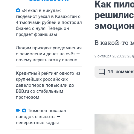
Как пил
«Я ехал в никуда»:
решилис
геодезист уехал в Казахстан с
4 тысячами рублей и построил
эмоцион
бизнес с нуля. Теперь он
продает франшизы
В какой-то 
Людям приходят уведомления
о зачислении денег на счёт —
9 октября 2023, 23:28
почему верить этому опасно
14
коммен
Кредитный рейтинг одного из
крупнейших российских
девелоперов повысили до
BBB.ru со стабильным
прогнозом
Тюменец показал
паводок с высоты —
невероятные кадры