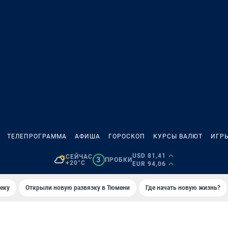
ТЕЛЕПРОГРАММА
АФИША
ГОРОСКОП
КУРСЫ ВАЛЮТ
ИГР
USD 81,41
СЕЙЧАС
3
ПРОБКИ
+20°C
EUR 94,06
еку
Открыли новую развязку в Тюмени
Где начать новую жизнь?