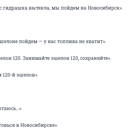
нас гидрашка вытекла, мы пойдем на Новосибирск».
эшелоне пойдем — у нас топлива не хватит».
елон 120. Занимайте эшелон 120, сохраняйте».
 120-й эшелон».
ытаюсь…»
отовься в Новосибирске».