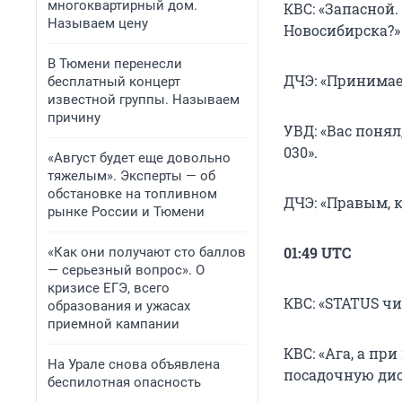
многоквартирный дом.
КВС: «Запасной.
Называем цену
Новосибирска?»
В Тюмени перенесли
ДЧЭ: «Принимае
бесплатный концерт
известной группы. Называем
причину
УВД: «Вас поня
030».
«Август будет еще довольно
тяжелым». Эксперты — об
обстановке на топливном
ДЧЭ: «Правым, к
рынке России и Тюмени
01:49 UTC
«Как они получают сто баллов
— серьезный вопрос». О
кризисе ЕГЭ, всего
КВС: «STATUS чи
образования и ужасах
приемной кампании
КВС: «Ага, а пр
На Урале снова объявлена
посадочную дис
беспилотная опасность