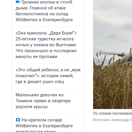
Громкие хлопки и столб
дыма. Главное об атаке
беспилотников на склад
Wildberries в Екатеринбурге
«Она крикнула: „Дядя Боря!“»
25-летняя туристка исчезла
ночью у океана во Вьетнаме.
Что произошло в последние
минуты ее пропажи
«Это общий ребенок, а не „муж
помогает“»: истории семей,
где в декрет ушел отец
Маленьких девочек из
Тюмени прямо в квартире
укусили крысы
По словам пассажиров
На крупном складе
Источник: 
Александр 
Wildberries в Екатеринбурге
пожар после атаки