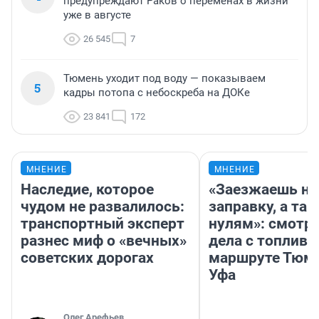
предупреждают Раков о переменах в жизни
уже в августе
26 545
7
Тюмень уходит под воду — показываем
5
кадры потопа с небоскреба на ДОКе
23 841
172
МНЕНИЕ
МНЕНИЕ
Наследие, которое
«Заезжаешь на
чудом не развалилось:
заправку, а там
транспортный эксперт
нулям»: смотри
разнес миф о «вечных»
дела с топливо
советских дорогах
маршруте Тюм
Уфа
Олег Арефьев