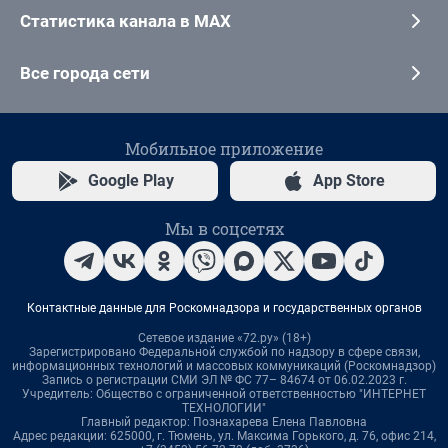
Статистика канала в MAX
Все города сети
Мобильное приложение
Google Play
App Store
Мы в соцсетях
Контактные данные для Роскомнадзора и государственных органов
Сетевое издание «72.ру» (18+)
Зарегистрировано Федеральной службой по надзору в сфере связи,
информационных технологий и массовых коммуникаций (Роскомнадзор)
Запись о регистрации СМИ ЭЛ № ФС 77– 84674 от 06.02.2023 г.
Учредитель: Общество с ограниченной ответственностью "ИНТЕРНЕТ
ТЕХНОЛОГИИ"
Главный редактор: Познахарева Елена Павловна
Адрес редакции: 625000, г. Тюмень, ул. Максима Горького, д. 76, офис 214,