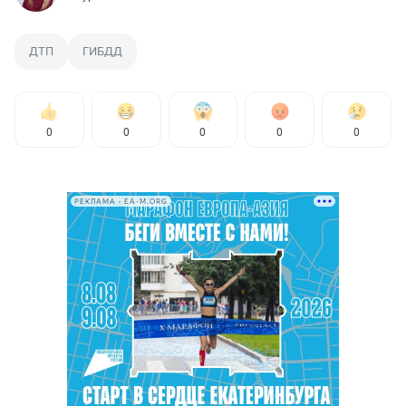
ДТП
ГИБДД
0
0
0
0
0
РЕКЛАМА • EA-M.ORG