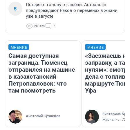
Потеряют голову от любви. Астрологи
5
предупреждают Раков о переменах в жизни
уже в августе
26 325
7
МНЕНИЕ
МНЕНИЕ
Самая доступная
«Заезжаешь на
заграница. Тюменец
заправку, а там
отправился на машине
нулям»: смотри
в казахстанский
дела с топливо
Петропавловск: что
маршруте Тюм
там посмотреть
Уфа
Екатерина Бур
Анатолий Кузнецов
Журналист 72.R