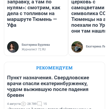
заправку, а там по
церковь с
нулям»: смотрим, как
самоцветами и
дела с топливом на
символика ССС
маршруте Тюмень —
Тюменцы на ав
Уфа
поехали по Ура
они там нашли
Екатерина Бурлева
Екатерина Лит
Журналист 72.RU
РЕКОМЕНДУЕМ
Пункт назначения. Свердловские
врачи спасли екатеринбурженку,
чудом выжившую после падения
бревен
4 августа
28 789
15