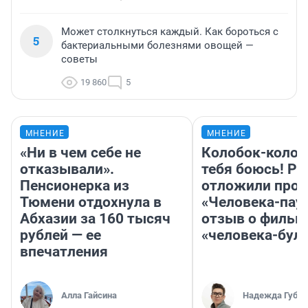
Может столкнуться каждый. Как бороться с
5
бактериальными болезнями овощей —
советы
19 860
5
МНЕНИЕ
МНЕНИЕ
«Ни в чем себе не
Колобок-колобо
отказывали».
тебя боюсь! Ра
Пенсионерка из
отложили прок
Тюмени отдохнула в
«Человека-пау
Абхазии за 160 тысяч
отзыв о фильм
рублей — ее
«человека-бул
впечатления
Алла Гайсина
Надежда Губар