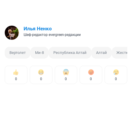
Илья Ненко
Шеф-редактор evergreen-редакции
Вертолет
Ми-8
Республика Алтай
Алтай
Жесткая
0
0
0
0
0