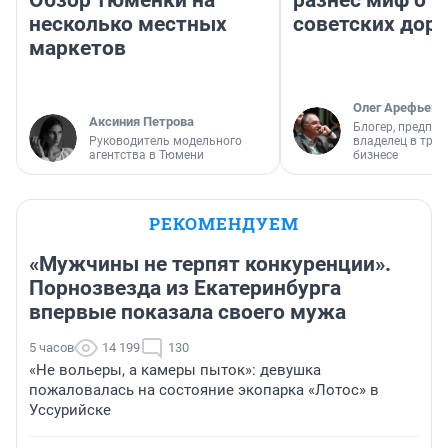
Обзор тюменки на
разнес миф о 
несколько местных
советских доро
маркетов
Олег Арефьев
Аксиния Петрова
Блогер, предпри
Руководитель модельного
владелец в тра
агентства в Тюмени
бизнесе
РЕКОМЕНДУЕМ
«Мужчины не терпят конкуренции».
Порнозвезда из Екатеринбурга
впервые показала своего мужа
5 часов
14 199
130
«Не вольеры, а камеры пыток»: девушка
пожаловалась на состояние экопарка «Лотос» в
Уссурийске