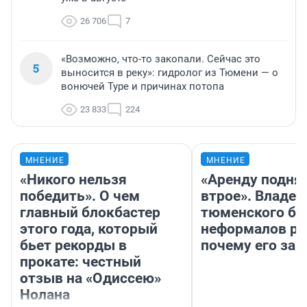
26 706
7
«Возможно, что-то закопали. Сейчас это
5
выносится в реку»: гидролог из Тюмени — о
вонючей Туре и причинах потопа
23 833
224
МНЕНИЕ
МНЕНИЕ
«Никого нельзя
«Аренду подня
победить». О чем
втрое». Владел
главный блокбастер
тюменского ба
этого года, который
неформалов ра
бьет рекорды в
почему его за
прокате: честный
отзыв на «Одиссею»
Нолана