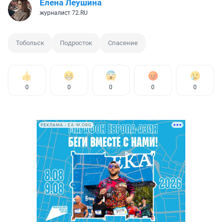
Елена Леушина
журналист 72.RU
Тобольск
Подросток
Спасение
0
0
0
0
0
РЕКЛАМА • EA-M.ORG