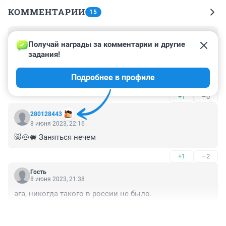
КОММЕНТАРИИ
15
Гость
8 июня 2023, 22:54
Получай награды за комментарии и другие 
задания!
А вы кто ?? 

если Вы школьник (лет 10) , то понятно что вы нигде 
Подробнее в профиле
не зарегистрированы, и ваша почта это огромный 
секрет..... :)
+1
–0
280128443
8 июня 2023, 22:16
🐷🐽🐖 Заняться нечем
+1
–2
Гость
8 июня 2023, 21:38
ага, никогда такого в россии не было.
+2
–0