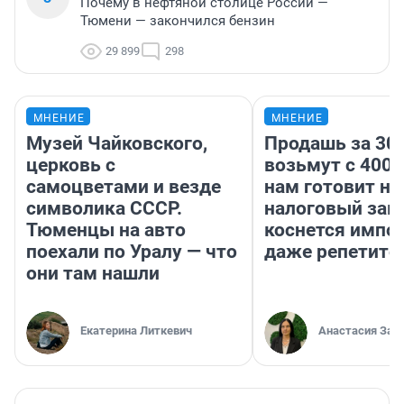
Почему в нефтяной столице России —
Тюмени — закончился бензин
29 899
298
МНЕНИЕ
МНЕНИЕ
Музей Чайковского,
Продашь за 300
церковь с
возьмут с 4000
самоцветами и везде
нам готовит н
символика СССР.
налоговый зако
Тюменцы на авто
коснется импор
поехали по Уралу — что
даже репетито
они там нашли
Екатерина Литкевич
Анастасия Зав