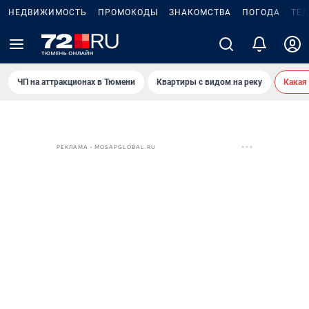
НЕДВИЖИМОСТЬ
ПРОМОКОДЫ
ЗНАКОМСТВА
ПОГОДА
ТЕ
ЧП на аттракционах в Тюмени
Квартиры с видом на реку
Какая
РЕКЛАМА • MOSAPGLOBAL.RU