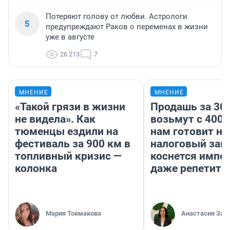
Потеряют голову от любви. Астрологи
5
предупреждают Раков о переменах в жизни
уже в августе
26 213
7
МНЕНИЕ
МНЕНИЕ
«Такой грязи в жизни
Продашь за 300
не видела». Как
возьмут с 4000
тюменцы ездили на
нам готовит н
фестиваль за 900 км в
налоговый зако
топливный кризис —
коснется импор
колонка
даже репетито
Мария Токмакова
Анастасия Зав