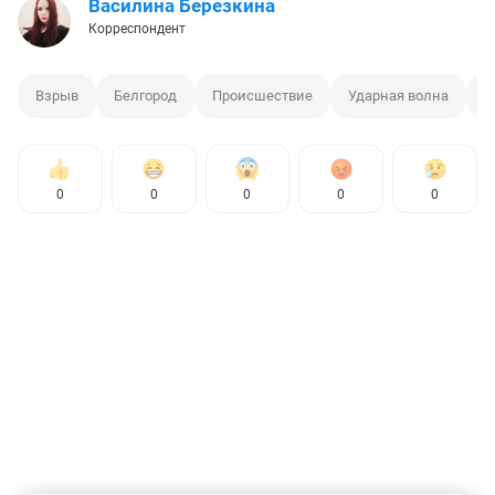
Василина Березкина
Корреспондент
Взрыв
Белгород
Происшествие
Ударная волна
Б
0
0
0
0
0