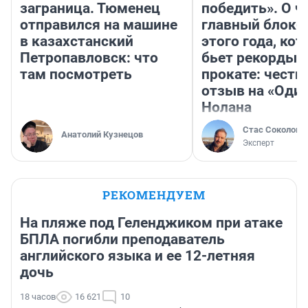
заграница. Тюменец
победить». О ч
отправился на машине
главный блокб
в казахстанский
этого года, ко
Петропавловск: что
бьет рекорды 
там посмотреть
прокате: честн
отзыв на «Оди
Нолана
Стас Соколов
Анатолий Кузнецов
Эксперт
РЕКОМЕНДУЕМ
На пляже под Геленджиком при атаке
БПЛА погибли преподаватель
английского языка и ее 12-летняя
дочь
18 часов
16 621
10