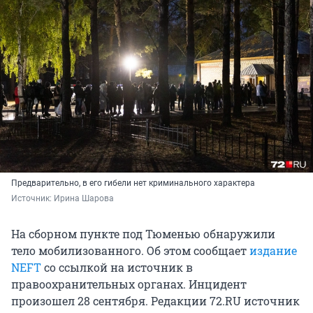
Предварительно, в его гибели нет криминального характера
Источник: 
Ирина Шарова
На сборном пункте под Тюменью обнаружили
тело мобилизованного. Об этом сообщает
издание
NEFT
со ссылкой на источник в
правоохранительных органах. Инцидент
произошел 28 сентября. Редакции 72.RU источник