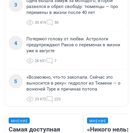
Одна вышла замуж за молодого, второй
3
развелся и обрел свободу: тюменцы — про
перемены в жизни после 40 лет
30 419
50
Потеряют голову от любви. Астрологи
4
предупреждают Раков о переменах в жизни
уже в августе
26 651
7
«Возможно, что-то закопали. Сейчас это
5
выносится в реку»: гидролог из Тюмени — о
вонючей Туре и причинах потопа
23 672
223
МНЕНИЕ
МНЕНИЕ
Самая доступная
«Никого нельз