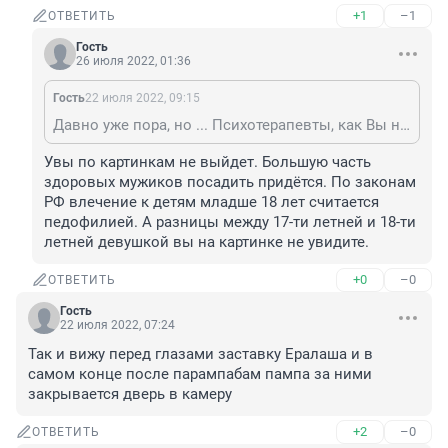
+1
–1
ОТВЕТИТЬ
Гость
26 июля 2022, 01:36
Гость
22 июля 2022, 09:15
Давно уже пора, но ... Психотерапевты, как Вы написали, из той же кагорты "туристической".
Увы по картинкам не выйдет. Большую часть 
здоровых мужиков посадить придётся. По законам 
РФ влечение к детям младше 18 лет считается 
педофилией. А разницы между 17-ти летней и 18-ти 
летней девушкой вы на картинке не увидите.
+0
–0
ОТВЕТИТЬ
Гость
22 июля 2022, 07:24
Так и вижу перед глазами заставку Ералаша и в 
самом конце после парампабам пампа за ними 
закрывается дверь в камеру
+2
–0
ОТВЕТИТЬ