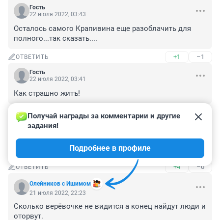
Гость
22 июля 2022, 03:43
Осталось самого Крапивина еще разоблачить для 
полного...так сказать....
+1
–1
ОТВЕТИТЬ
Гость
22 июля 2022, 03:41
Как страшно житъ!
+1
–0
ОТВЕТИТЬ
Получай награды за комментарии и другие 
задания!
Гость
21 июля 2022, 22:58
Подробнее в профиле
Афтар, вы Русский Язык изучали?
+4
–0
ОТВЕТИТЬ
Олейников с Ишимом
21 июля 2022, 22:23
Сколько верёвочке не видится а конец найдут люди и 
оторвут.