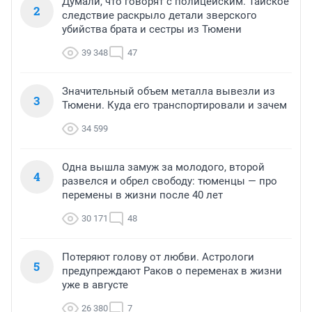
Думали, что говорят с полицейским. Тайское
2
следствие раскрыло детали зверского
убийства брата и сестры из Тюмени
39 348
47
Значительный объем металла вывезли из
3
Тюмени. Куда его транспортировали и зачем
34 599
Одна вышла замуж за молодого, второй
4
развелся и обрел свободу: тюменцы — про
перемены в жизни после 40 лет
30 171
48
Потеряют голову от любви. Астрологи
5
предупреждают Раков о переменах в жизни
уже в августе
26 380
7