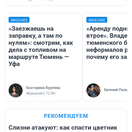
МНЕНИЕ
МНЕНИЕ
«Заезжаешь на
«Аренду подня
заправку, а там по
втрое». Владел
нулям»: смотрим, как
тюменского ба
дела с топливом на
неформалов ра
маршруте Тюмень —
почему его за
Уфа
Екатерина Бурлева
Евгений Пальян
Журналист 72.RU
РЕКОМЕНДУЕМ
Слизни атакуют: как спасти цветник